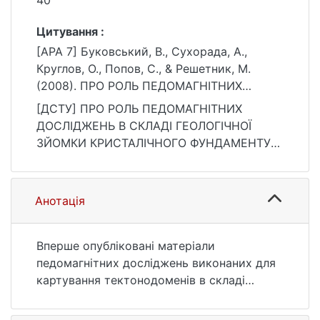
40
Цитування :
[APA 7] Буковський, В., Сухорада, А.,
Круглов, О., Попов, С., & Решетник, М.
(2008). ПРО РОЛЬ ПЕДОМАГНІТНИХ
ДОСЛІДЖЕНЬ В СКЛАДІ ГЕОЛОГІЧНОЇ
[ДСТУ] ПРО РОЛЬ ПЕДОМАГНІТНИХ
ЗЙОМКИ КРИСТАЛІЧНОГО ФУНДАМЕНТУ
ДОСЛІДЖЕНЬ В СКЛАДІ ГЕОЛОГІЧНОЇ
(НА ПРИКЛАДІ СЕРЕДНЬОГО ПОБУЖЖЯ).
ЗЙОМКИ КРИСТАЛІЧНОГО ФУНДАМЕНТУ
Вісник Київського національного
(НА ПРИКЛАДІ СЕРЕДНЬОГО ПОБУЖЖЯ) /
університету імені Тараса Шевченка.
В. Буковський та ін. Вісник Київського
Геологія, (44), 37–40.
національного університету імені Тараса
Анотація
https://ir.library.knu.ua/handle/15071834/2123
Шевченка. Геологія. 2008. № 44. С. 37—40.
1
URL:
https://ir.library.knu.ua/handle/15071834/2123
Вперше опубліковані матеріали
1 (дата звернення: 25.07.2026).
педомагнітних досліджень виконаних для
картування тектонодоменів в складі
кристалічного фундаменту.