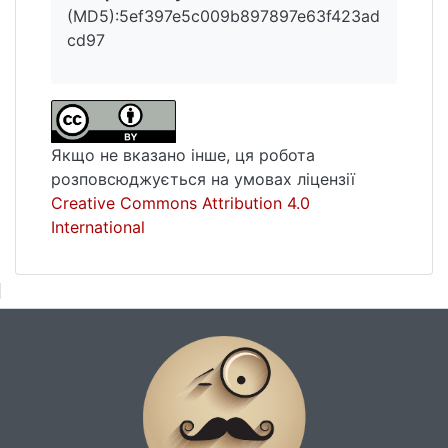
(MD5):5ef397e5c009b897897e63f423ad
cd97
Якщо не вказано інше, ця робота
розповсюджується на умовах ліцензії
Creative Commons Attribution 4.0
International