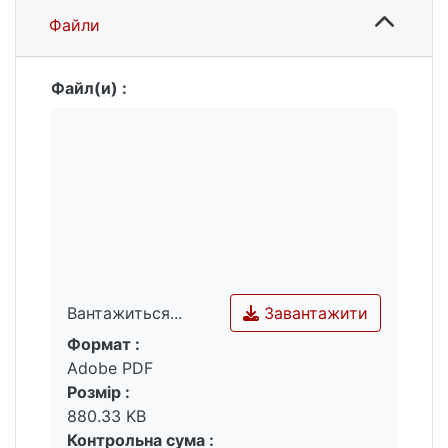
Файли
Файл(и) :
Завантажити
Вантажиться...
Формат :
Вантажиться...
Adobe PDF
Розмір :
880.33 KB
Контрольна сума :