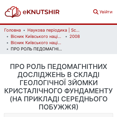
(c
Увійти
Головна
Наукова періодика | Scientific periodicals
Вісник Київського національного університету імені Тараса Шевченка. Геологія | Visnyk of Taras Shevchenko National University of Kyiv. Geology
2008
Вісник Київського національного університету імені Тараса Шевченка. Геологія. Вип. 44
ПРО РОЛЬ ПЕДОМАГНІТНИХ ДОСЛІДЖЕНЬ В СКЛАДІ ГЕОЛОГІЧНОЇ ЗЙОМКИ КРИСТАЛІЧНОГО ФУНДАМЕНТУ (НА ПРИКЛАДІ СЕРЕДНЬОГО ПОБУЖЖЯ)
ПРО РОЛЬ ПЕДОМАГНІТНИХ
ДОСЛІДЖЕНЬ В СКЛАДІ
ГЕОЛОГІЧНОЇ ЗЙОМКИ
КРИСТАЛІЧНОГО ФУНДАМЕНТУ
(НА ПРИКЛАДІ СЕРЕДНЬОГО
ПОБУЖЖЯ)