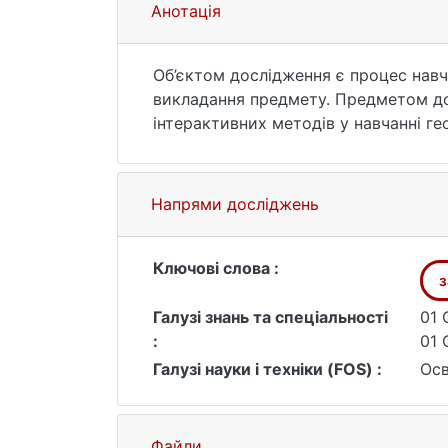
Анотація
Об’єктом дослідження є процес навч
викладання предмету. Предметом дос
інтерактивних методів у навчанні ге
також якість освіти.
Мета роботи – дослідження сучасног
закладах середньої освіти.
Напрями досліджень
Досліджено залучення сучасних техно
впливу на навчальний процес; аналіз літератури; оцінка інклюзивності та персоналізаці
залученості та кваліфікації вчителів.
Ключові слова :
з
Галузі знань та спеціальності
01 
:
01 
Галузі науки і техніки (FOS) :
Осв
Файли