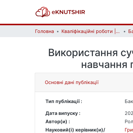
Головна
Кваліфікаційні роботи | Qualifying works
Використання су
навчання г
Основні дані публікації
Тип публікації :
Бак
Дата випуску :
20
Автор(и) :
Рол
Науковий(і) керівник(и)/
Гри