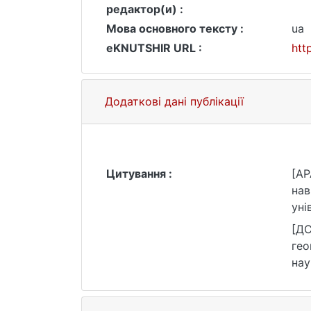
редактор(и) :
Мова основного тексту :
ua
eKNUTSHIR URL :
htt
Додаткові дані публікації
Цитування :
[AP
нав
уні
[ДС
гео
нау
зве