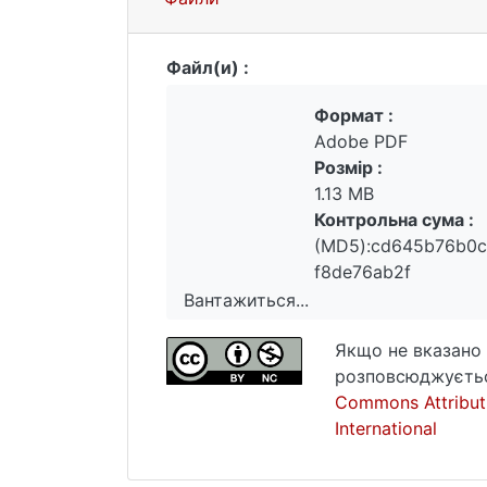
Файл(и) :
Формат :
Adobe PDF
Розмір :
1.13 MB
Контрольна сума :
(MD5):cd645b76b0c
f8de76ab2f
Вантажиться...
Вантажиться...
Якщо не вказано 
розповсюджуєтьс
Commons Attribut
International