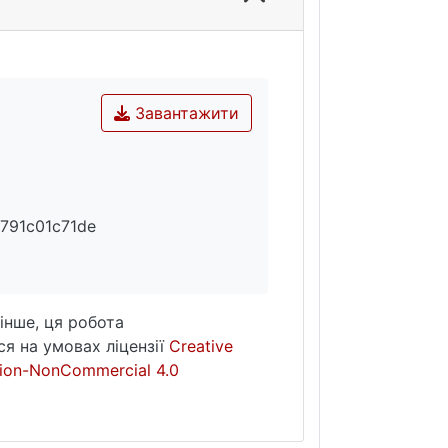
Завантажити
791c01c71de
інше, ця робота
я на умовах ліцензії
Creative
ion-NonCommercial 4.0