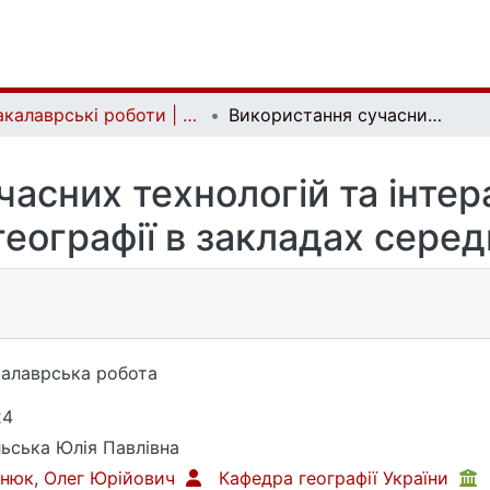
Бакалаврські роботи | Bachelor theses
Використання сучасних технологій та інтерактивних методів навчання географії в закладах середньої освіти
часних технологій та інтер
еографії в закладах серед
алаврська робота
24
ьська Юлія Павлівна
нюк, Олег Юрійович
Кафедра географії України