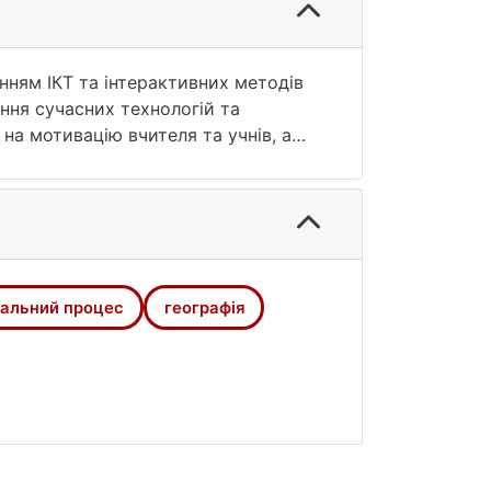
нням ІКТ та інтерактивних методів
ння сучасних технологій та
 на мотивацію вчителя та учнів, а
вних методів навчання географії в
ї науки, що включає у себе: аналіз
альний процес
географія