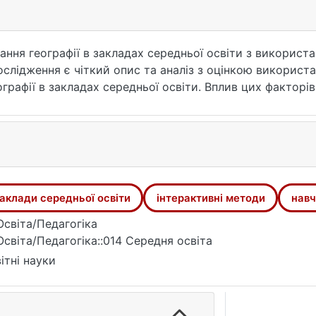
ання географії в закладах середньої освіти з використа
лідження є чіткий опис та аналіз з оцінкою використа
ографії в закладах середньої освіти. Вплив цих факторів
о стану використання сучасних технологій та інтеракти
логій та інтерактивних методів викладання географічно
ю навчального процесу; аналіз
аклади середньої освіти
інтерактивні методи
навч
Освіта/Педагогіка
Освіта/Педагогіка::014 Середня освіта
ітні науки