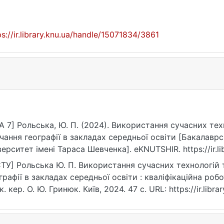
ps://ir.library.knu.ua/handle/15071834/3861
A 7] Рольська, Ю. П. (2024). Використання сучасних тех
чання географії в закладах середньої освіти [Бакалавр
верситет імені Тараса Шевченка]. eKNUTSHIR. https://ir.l
ТУ] Рольська Ю. П. Використання сучасних технологій 
графії в закладах середньої освіти : кваліфікаційна робо
к. кер. О. Ю. Гринюк. Київ, 2024. 47 с. URL: https://ir.lib
рнення: 25.07.2026).