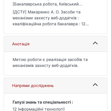
[Бакалаврська робота, Київський
національний університет імені Тараса
[ДСТУ] Макаренко А. О. Засоби та
Шевченка]. eKNUTSHIR.
механізми захисту веб-додатків :
https://ir.library.knu.ua/handle/123456789/119
кваліфікаційна робота бакалавра : 12
0
Інформаційні технології. Київ, 2021. 81 с.
URL:
https://ir.library.knu.ua/handle/123456789/119
Анотація
0 (дата звернення: 25.07.2026).
Метою роботи є реалізація засобів та
механізмів захисту веб-додатків.
Напрями досліджень
Галузі знань та спеціальності :
12 Інформаційні технології