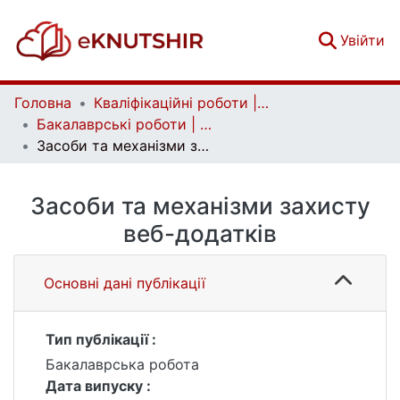
(c
Увійти
Головна
Кваліфікаційні роботи | Qualifying works
Бакалаврські роботи | Bachelor theses
Засоби та механізми захисту веб-додатків
Засоби та механізми захисту
веб-додатків
Основні дані публікації
Тип публікації :
Бакалаврська робота
Дата випуску :