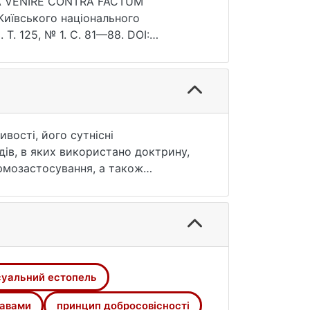
А VENIRE CONTRA FACTUM
Т. 125, № 1. С. 81—88. DOI:
6).
вості, його сутнісні
дів, в яких використано доктрину,
ормозастосування, а також
 запропоновано повернутись до
хідної традиції континентального
 розглядатись як угода. Зазначено,
висновки, що імплементація
практики щодо протидії зловживанню
обґрунтованою та не обходити
уальний естопель
равами
принцип добросовісності