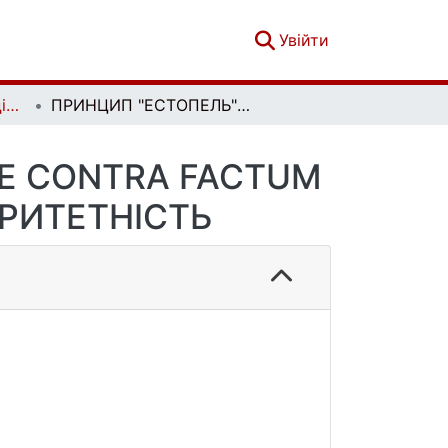
(current)
Увійти
Вісник Київського національного університету імені Тараса Шевченка. Юридичні науки. Вип. 1 (125)
ПРИНЦИП "ЕСТОПЕЛЬ" ЧИ ДОКТРИНА VENIRE CONTRA FACTUM PROPRIUM: СПІВВІДНОШЕННЯ ТА ПРІОРИТЕТНІСТЬ
RE CONTRA FACTUM
ОРИТЕТНІСТЬ