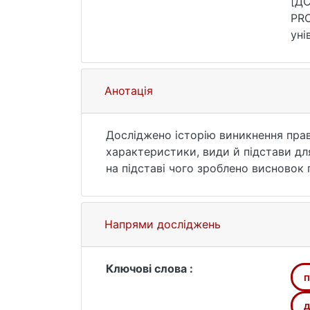
[Д
PROPRIUM: СПІВВІДНОШЕНН
уні
10.
Анотація
Досліджено історію виникнення прав
характеристики, види й підстави дл
на підставі чого зроблено висновок
некоректність звернення до англійс
історично адаптованої доктрини veni
права розглядати взаємини як угоду
Напрями досліджень
що використання доктрини естопель
інститутів англійського права є ва
правами. Утім, імплементація пови
Ключові слова :
п
історично адаптовані конструкції, зд
д