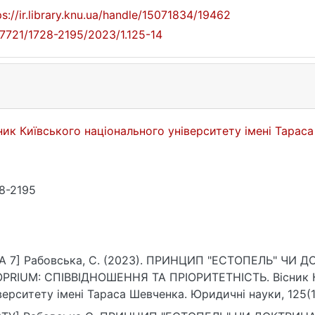
ps://ir.library.knu.ua/handle/15071834/19462
17721/1728-2195/2023/1.125-14
ник Київського національного університету імені Тара
8-2195
A 7] Рабовська, С. (2023). ПРИНЦИП "ЕСТОПЕЛЬ" ЧИ
Я ТА ПРІОРИТЕТНІСТЬ. Вісник Київського національного
верситету імені Тараса Шевченка. Юридичні науки, 125(1)
ps://doi.org/10.17721/1728-2195/2023/1.125-14