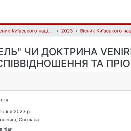
Вісник Київського національного університету імені Тараса Шевченка. Юридичні науки | Bulletin of Taras Shevchenko National University of Kyiv. Legal Studies
2023
ЛЬ" ЧИ ДОКТРИНА VENI
СПІВВІДНОШЕННЯ ТА ПРІ
ття
ерпня 2023 р.
овська, Світлана
ainian