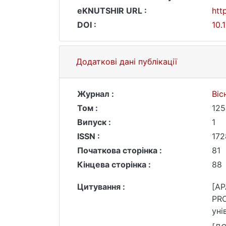
eKNUTSHIR URL :
htt
DOI :
10.
Додаткові дані публікації
Журнал :
Віс
Том :
125
Випуск :
1
ISSN :
172
Початкова сторінка :
81
Кінцева сторінка :
88
Цитування :
[AP
PROPRIUM: СПІВВІДНОШЕНН
уні
htt