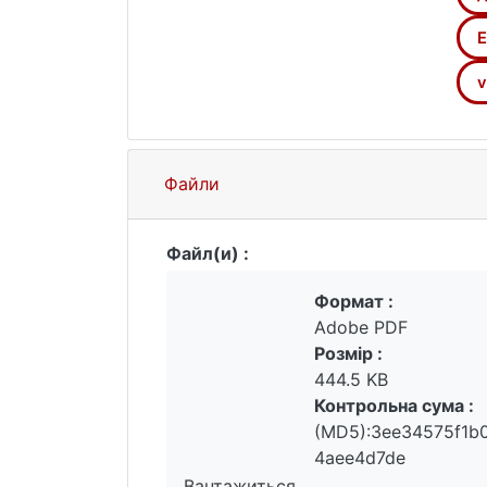
Е
v
Файли
Файл(и) :
Формат :
Adobe PDF
Розмір :
444.5 KB
Контрольна сума :
(MD5):3ee34575f1b0
4aee4d7de
Вантажиться...