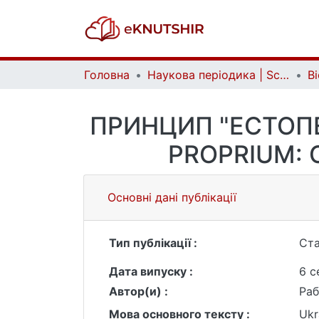
Головна
Наукова періодика | Scientific periodicals
ПРИНЦИП "ЕСТОПЕ
PROPRIUM: 
Основні дані публікації
Тип публікації :
Ста
Дата випуску :
6 с
Автор(и) :
Раб
Мова основного тексту :
Ukr