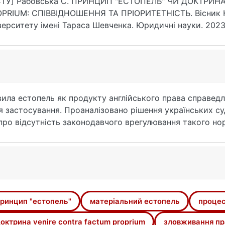
СТУ] Рабовська С. ПРИНЦИП "ЕСТОПЕЛЬ" ЧИ ДОКТРИН
Я ТА ПРІОРИТЕТНІСТЬ. Вісник Київського національного
верситету імені Тараса Шевченка. Юридичні науки. 2023. 
17721/1728-2195/2023/1.125-14 (дата звернення: 25.07.202
ила естопель як продукту англійського права справедли
я застосування. Проаналізовано рішення українських су
 про відсутність законодавчого врегулювання такого н
ького аналогу. З метою протидії зловживанню правами
re contra factum proprium – з урахуванням доктрини за
, використовуючи естопель для випадків, що не можуть
 передбачає його законодавче унормування. Зроблено 
жливим кроком збагачення інструментарію української 
нна мати законодавче унормування, бути доктринально 
ринцип "естопель"
матеріальний естопель
процес
атні виконувати аналогічні функції.
октрина venire contra factum proprium
зловживання п