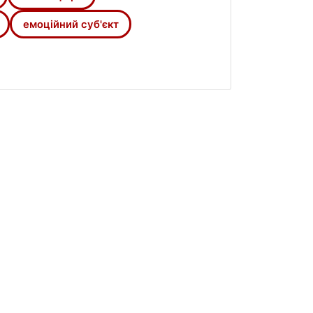
гвістичні та емотивні аспекти.
емоційний суб'єкт
, URL: http:// signata.revues.org/526;
D. Johnston (Eds.), Disaster resilience:
eation of the environment, ed. J.
, NY: State University of New York
DOI: https://doi.org/10.1007/978-3-
1, pp. 178-196 DOI:
tives. Abingdon: Routledge,pp. VIII,