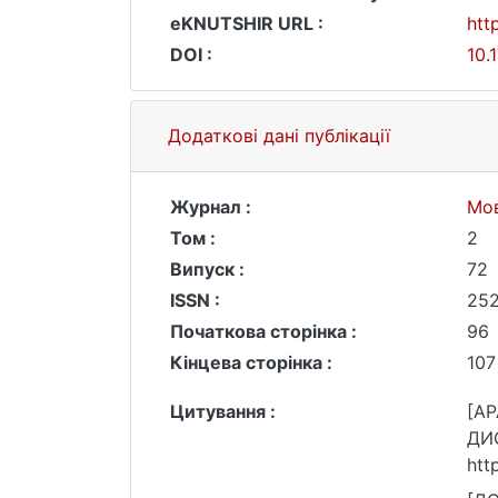
eKNUTSHIR URL :
htt
DOI :
10.
Додаткові дані публікації
Журнал :
Мов
Том :
2
Випуск :
72
ISSN :
25
Початкова сторінка :
96
Кінцева сторінка :
107
Цитування :
[A
ДИС
htt