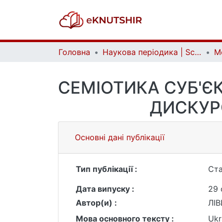
Головна
Наукова періодика | Scientific periodicals
СЕМІОТИКА СУБ'
ДИСКУРС
Основні дані публікації
Тип публікації :
Ста
Дата випуску :
29 
Автор(и) :
ЛІВ
Мова основного тексту :
Ukr