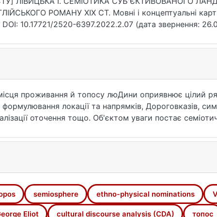
СТУ] ЛІВИЦЬКА І. СЕМІОТИКА СУБ'ЄКТИВОВАНОГО ЛА
ЛІЙСЬКОГО РОМАНУ ХІХ СТ. Мовні і концептуальні картин
. DOI: 10.17721/2520-6397.2022.2.07 (дата звернення: 26.0
місця проживання й топосу люДини оприявнює цілий ря
 формулювання локації та напрямків, Дороговказів, симв
уалізації оточення тощо. Об'єктом уваги постає семіоти
осування культурологічного піДхоДу До ланДшафту як ц
ь как планетное явление. М.: Наука.
opos
semiosphere
ethno-physical nominations
V
я : учеб. пособие для студ. вьісш. учеб. заведений. М.:
а. Жадання влади. К. : Осно­ви, Дніпро.
eorge Eliot
cultural discourse analysis (CDA)
топос