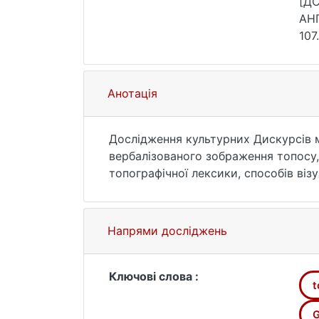
[Д
АНГ
107
Анотація
Дослідження культурних Дискурсів 
вербалізованого зобра­ження топосу,
топографічної лексики, способів віз
номенклатури», що переДбачає заст
'єктності.
_____________
Напрями досліджень
СПИСОК ВИКОРИСТАНИХ ДЖЕРЕЛ
ВернаДский В. (1991). Научная мьісл
Ключові слова :
t
Маслова В.(2001). Лингвокультурологи
Ніцше, Ф. (1993). Так казав Заратустр
G