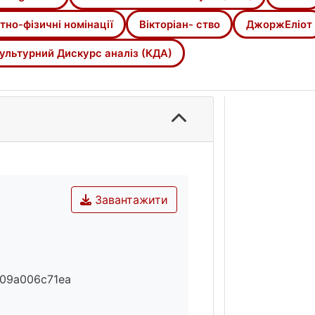
мки в художній комунікації. Мовна особистість: соціолін
тно-фізичні номінації
Вікторіан- ство
ДжоржЕліот
miotics? A new paradigm in the study of meaning, Signata, 2
ультурний Дискурс аналіз (КДА)
armony with our environment: A paradigm shift. In D. Paton, & 
289-307). Charles C. Thomas Publisher Ltd.
n and culture. In The symbolic earth: Discourse and our cr
n, KY: University Press of Kentucky.
munication of social identities in American scenes. Albany
 the Oxford Advanced Learner's. Retrieved from:
.com/definition/ english/rapturous
Завантажити
ngs: Semantics of the Cultural Lanscape. Springer, 216 p. 
. Epistemology & Philosophy of Science 2021, Vol. 58, no. 
, Victorian Writers and the Environment: Ecocritical Perspec
09a006c71ea
://www.britannica.com/topic/ mysticism/ Mystical-states