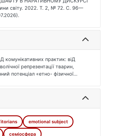
НДШАФТУ В НАРАТИВНОМУ ДИСКУРСІ
и світу. 2022. Т. 2, № 72. С. 96—
7.2026).
Д комунікативних практик: віД
о­лічної репрезентації тварин,
чний потенціал «етно- фізичної
іннісно-важливого виміру суб
itorians
emotional subject
 Академия, 208 с.
семіосфера