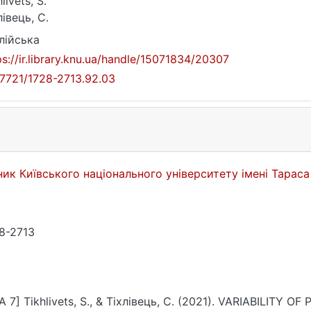
livets, S.
лівець, С.
лійська
ps://ir.library.knu.ua/handle/15071834/20307
17721/1728-2713.92.03
ник Київського національного університету імені Тарас
8-2713
A 7] Тіkhlivets, S., & Тіхлівець, С. (2021). VARIABILITY