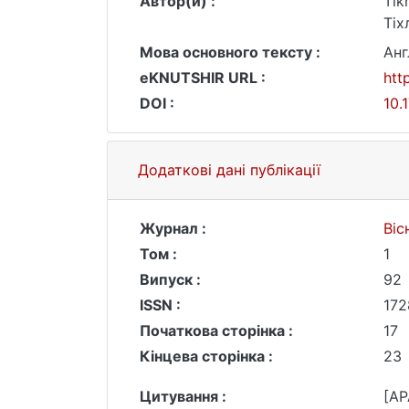
Автор(и) :
Тіkh
Тіх
Мова основного тексту :
Анг
eKNUTSHIR URL :
htt
DOI :
10.
Додаткові дані публікації
Журнал :
Віс
Том :
1
Випуск :
92
ISSN :
172
Початкова сторінка :
17
Кінцева сторінка :
23
Цитування :
[AP