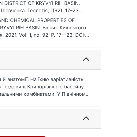
DISTRICT OF KRYVYI RIH BASIN.
Шевченка. Геологія, 1(92), 17–23.
AL AND CHEMICAL PROPERTIES OF
VYI RIH BASIN. Вісник Київського
2021. Vol. 1, no. 92. P. 17—23. DOI:
 й анатомії. На їхню варіативність
них родовищ Криворізького басейну.
вальними комбінатами. У Північному
ивна товща обох родовища
 яких характерний прояв аутигенно-
ьного вивчення закономірностей
 кварц) з урахуванням їхньої позиції
алів проводилося за стандартними