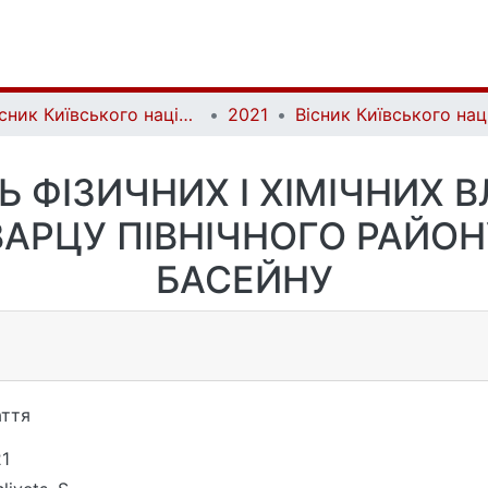
Вісник Київського національного університету імені Тараса Шевченка. Геологія | Visnyk of Taras Shevchenko National University of Kyiv. Geology
2021
Ь ФІЗИЧНИХ І ХІМІЧНИХ
ВАРЦУ ПІВНІЧНОГО РАЙОН
БАСЕЙНУ
ття
1