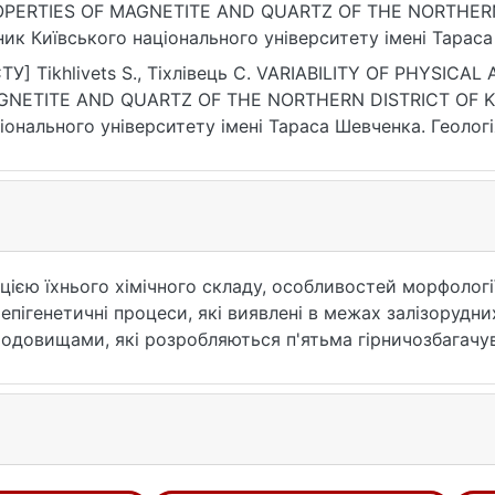
PERTIES OF MAGNETITE AND QUARTZ OF THE NORTHERN 
ник Київського національного університету імені Тараса 
ps://doi.org/10.17721/1728-2713.92.03
ТУ] Тіkhlivets S., Тіхлівець С. VARIABILITY OF PHYSIC
NETITE AND QUARTZ OF THE NORTHERN DISTRICT OF KRY
іонального університету імені Тараса Шевченка. Геологія. 
17721/1728-2713.92.03 (date of access: 25.07.2026).
цією їхнього хімічного складу, особливостей морфології
 епігенетичні процеси, які виявлені в межах залізоруд
одовищами, які розробляються п'ятьма гірничозбагачу
ашовані Ганнівське і Первомайське родовища. Продукт
 рудами п'ятого і шостого залізистих горизонтів, для
альності. Мета роботи обумовлена необхідністю детал
зичних властивостей породотвірних мінералів (магнетит і
. Вивчення фізичних властивостей породотвірних мінер