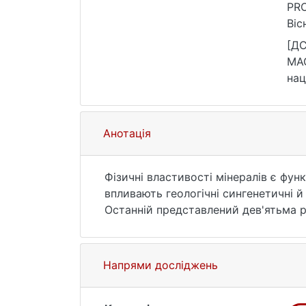
PRO
Віс
htt
[ДС
MAG
нац
10.
Анотація
Фізичні властивості мінералів є функ
впливають геологічні сингенетичні й
Останній представлений дев'ятьма р
районі Криворізького басейну розт
представлена бідними магнетитовими
метаморфогенної мінералогічної зон
Напрями досліджень
варіативності хімічного складу і фі
в межах зональних рудних покладів