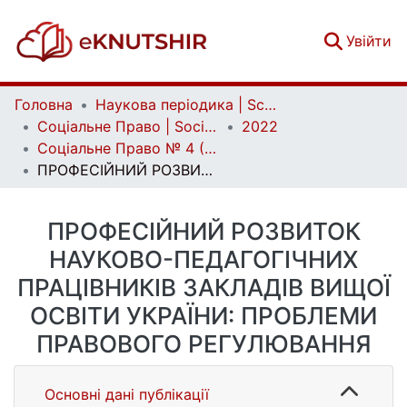
(c
Увійти
Головна
Наукова періодика | Scientific periodicals
Соціальне Право | Social Law
2022
Соціальне Право № 4 (2022)
ПРОФЕСІЙНИЙ РОЗВИТОК НАУКОВО-ПЕДАГОГІЧНИХ ПРАЦІВНИКІВ ЗАКЛАДІВ ВИЩОЇ ОСВІТИ УКРАЇНИ: ПРОБЛЕМИ ПРАВОВОГО РЕГУЛЮВАННЯ
ПРОФЕСІЙНИЙ РОЗВИТОК
НАУКОВО-ПЕДАГОГІЧНИХ
ПРАЦІВНИКІВ ЗАКЛАДІВ ВИЩОЇ
ОСВІТИ УКРАЇНИ: ПРОБЛЕМИ
ПРАВОВОГО РЕГУЛЮВАННЯ
Основні дані публікації