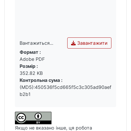
Завантажити
Вантажиться...
Формат :
Вантажиться...
Adobe PDF
Розмір :
352.82 KB
Контрольна сума :
(MD5):450536f5cd665f5c3c305ad90aef
b2b1
Якщо не вказано інше, ця робота