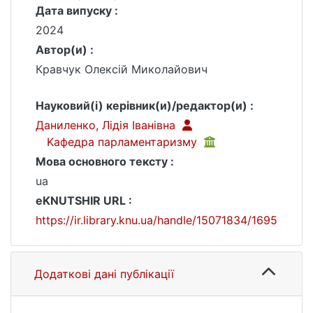
Дата випуску :
2024
Автор(и) :
Кравчук Олексій Миколайович
Науковий(і) керівник(и)/редактор(и) :
Даниленко, Лідія Іванівна
Kафедра парламентаризму
Мова основного тексту :
ua
eKNUTSHIR URL :
https://ir.library.knu.ua/handle/15071834/1695
Додаткові дані публікації