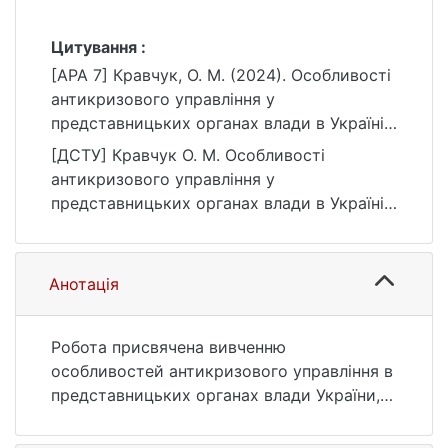
Цитування :
[APA 7] Кравчук, О. М. (2024). Особливості
антикризового управління у
представницьких органах влади в Україні
[Магістерська робота, Київський
[ДСТУ] Кравчук О. М. Особливості
національний університет імені Тараса
антикризового управління у
Шевченка]. eKNUTSHIR.
представницьких органах влади в Україні :
https://ir.library.knu.ua/handle/15071834/1695
кваліфікаційна робота магістра : 281
Публічне управління та адміністрування /
наук. кер. Л. І. Даниленко. Київ, 2024. 79 с.
Анотація
URL:
https://ir.library.knu.ua/handle/15071834/1695
(дата звернення: 25.07.2026).
Робота присвячена вивченню
особливостей антикризового управління в
представницьких органах влади України,
включаючи теоретичні положення та
практичні аспекти.