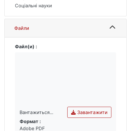
Соціальні науки
Файли
Файл(и) :
Завантажити
Вантажиться...
Формат :
Вантажиться...
Adobe PDF