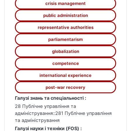
вторгнення російської федерації в Україну
crisis management
та її післявоєнного відновлення. Робота
спрямована на аналіз і вдосконалення
public administration
системи антикризового управління в
representative authorities
представницьких органах влади України,
зокрема парламенту та місцевих органів
parliamentarism
влади, враховуючи теоретичні засади та
практичний досвід в умовах внутрішніх та
globalization
зовнішніх криз.
competence
international experience
post-war recovery
Галузі знань та спеціальності :
28 Публічне управління та
адміністрування::281 Публічне управління
та адміністрування
Галузі науки і техніки (FOS) :