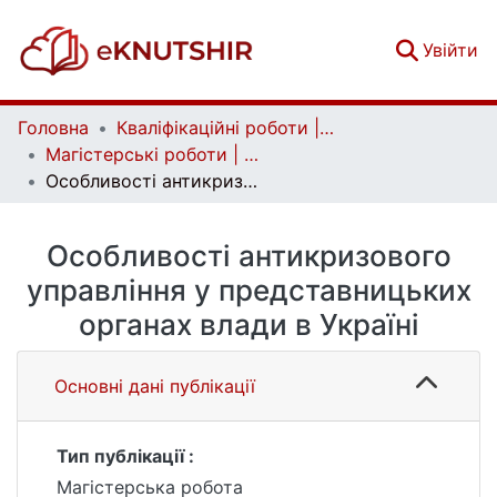
(c
Увійти
Головна
Кваліфікаційні роботи | Qualifying works
Магістерські роботи | Master's theses
Особливості антикризового управління у представницьких органах влади в Україні
Особливості антикризового
управління у представницьких
органах влади в Україні
Основні дані публікації
Тип публікації :
Магістерська робота