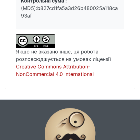
Контрольна сума :
(MD5):b827cd1fa5a3d26b480025a118ca
93af
Якщо не вказано інше, ця робота
розповсюджується на умовах ліцензії
Creative Commons Attribution-
NonCommercial 4.0 International