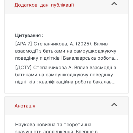
Додаткові дані публікації
Цитування :
[APA 7] Степанчикова, А. (2025). Вплив
взаємодії з батьками на самоушкоджуючу
поведінку підлітків [Бакалаврська робота,
Київський національний університет імені
[ДСТУ] Степанчикова А. Вплив взаємодії з
Тараса Шевченка]. eKNUTSHIR.
батьками на самоушкоджуючу поведінку
https://ir.library.knu.ua/handle/15071834/799
підлітків : кваліфікаційна робота бакалавра
3
: 05 Соціальні та поведінкові науки / наук.
кер. Н. М. Булатевич. Київ, 2025. 107 с.
URL:
Анотація
https://ir.library.knu.ua/handle/15071834/799
3 (дата звернення: 25.07.2026).
Наукова новизна та теоретична
значущість дослідження. Вперше в