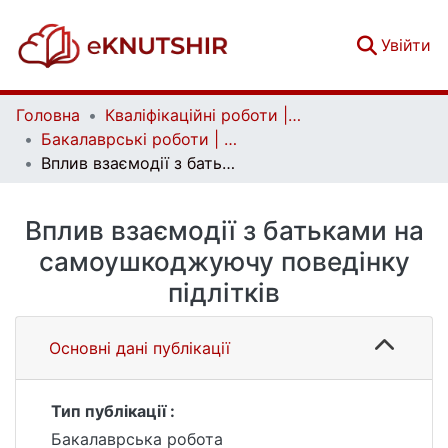
(c
Увійти
Головна
Кваліфікаційні роботи | Qualifying works
Бакалаврські роботи | Bachelor theses
Вплив взаємодії з батьками на самоушкоджуючу поведінку підлітків
Вплив взаємодії з батьками на
самоушкоджуючу поведінку
підлітків
Основні дані публікації
Тип публікації :
Бакалаврська робота