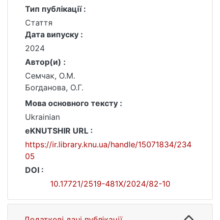
Тип публікації :
Стаття
Дата випуску :
2024
Автор(и) :
Семчак, О.М.
Богданова, О.Г.
Мова основного тексту :
Ukrainian
eKNUTSHIR URL :
https://ir.library.knu.ua/handle/15071834/234
05
DOI :
10.17721/2519-481X/2024/82-10
Додаткові дані публікації