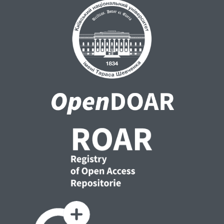
керуючими системами. Згідно з теоремою
про n інтервалів О. А. Фельдбаума
кількість таких переключень може бути
зменшена якщо замінити систему
управління n-го порядку на еквівалентну
систему більш низького порядку. Згідно з
гіпотезою академіка О. Ю. Ішлінського для
будь-якої системи n-го порядку може
бути знайдена система третього порядку.
Задача ідентифікації динаміки
технологічних процесів вирішується по
кривим розгону. Використання прямих
чисельних методів обмежено в деяких
випадках неможливістю реалізувати
вхідний вплив потрібної форми. У даному
випадку ідентифікація об’єкта
здійснюється звичайним диференційним
рівнянням 4-го порядку. Також відомий