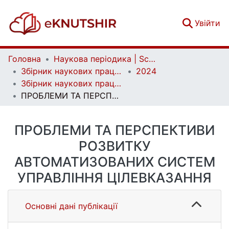
(c
Увійти
Головна
Наукова періодика | Scientific periodicals
Збірник наукових праць Військового інституту Київського національного університету імені Тараса Шевченка | Collection of Scientific Studies of the Military Institute of Taras Shevchenko National University of Kyiv
2024
Збірник наукових праць Військового інституту Київського національного університету імені Тараса Шевченка. Вип. 82
ПРОБЛЕМИ ТА ПЕРСПЕКТИВИ РОЗВИТКУ АВТОМАТИЗОВАНИХ СИСТЕМ УПРАВЛІННЯ ЦІЛЕВКАЗАННЯ
ПРОБЛЕМИ ТА ПЕРСПЕКТИВИ
РОЗВИТКУ
АВТОМАТИЗОВАНИХ СИСТЕМ
УПРАВЛІННЯ ЦІЛЕВКАЗАННЯ
Основні дані публікації