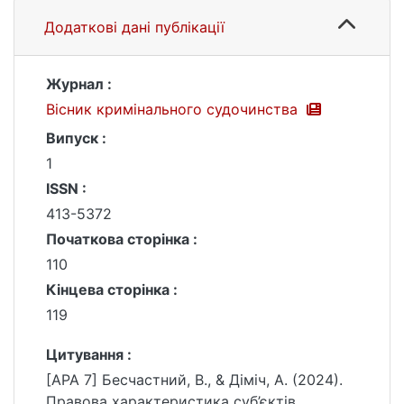
Додаткові дані публікації
Журнал :
Вісник кримінального судочинства
Випуск :
1
ISSN :
413-5372
Початкова сторінка :
110
Кінцева сторінка :
119
Цитування :
[APA 7] Бесчастний, В., & Діміч, А. (2024).
Правова характеристика суб’єктів