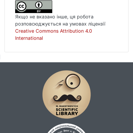
цілісності, державних кордонів та прав,
свобод і законних інтересів людини і
Якщо не вказано інше, ця робота
громадянина. Під час дії правового
розповсюджується на умовах ліцензії
режиму воєнного стану необхідно
Creative Commons Attribution 4.0
ефективно і своєчасно приймати
International
управлінські рішення у взаємодії з кожним
із цих суб’єктів у цілому.
Ключові слова: правове регулювання,
суб’єкти, логістичне забезпечення,
повноваження, компетенція, державна
безпека, національна безпека,
забезпечення, воєнний стан