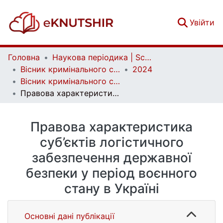
(c
Увійти
Головна
Наукова періодика | Scientific periodicals
Вісник кримінального судочинства | Herald of criminal justice
2024
Вісник кримінального судочинства. № 1-2
Правова характеристика суб’єктів логістичного забезпечення державної безпеки у період воєнного стану в Україні
Правова характеристика
суб’єктів логістичного
забезпечення державної
безпеки у період воєнного
стану в Україні
Основні дані публікації