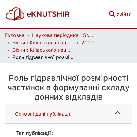
(c
Увійти
Головна
Наукова періодика | Scientific periodicals
Вісник Київського національного університету імені Тараса Шевченка. Геологія | Visnyk of Taras Shevchenko National University of Kyiv. Geology
2009
Вісник Київського національного університету імені Тараса Шевченка. Геологія. Вип. 46
Роль гідравлічної розмірності частинок в формуванні складу донних відкладів
Роль гідравлічної розмірності
частинок в формуванні складу
донних відкладів
Основні дані публікації
Тип публікації :