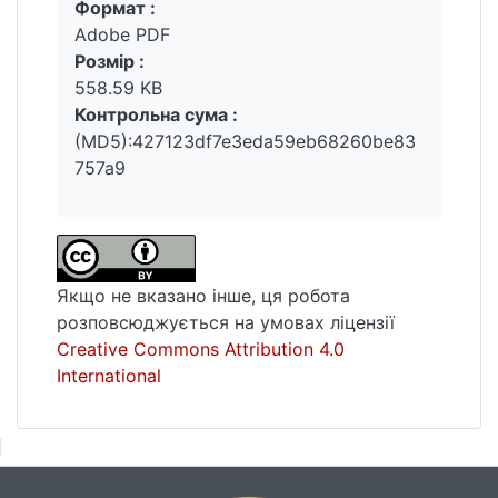
Формат :
Вантажиться...
Adobe PDF
Розмір :
558.59 KB
Контрольна сума :
(MD5):427123df7e3eda59eb68260be83
757a9
Якщо не вказано інше, ця робота
розповсюджується на умовах ліцензії
Creative Commons Attribution 4.0
International