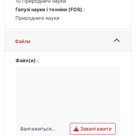
10 Природничі науки
умов осадкоутворення. Пропонована
Галузі науки і техніки (FOS) :
модель представляє собою основу для
Природничі науки
відтворення більш ємної моделі процесу
формування донних відкладів.
Файли
Файл(и) :
Завантажити
Вантажиться...