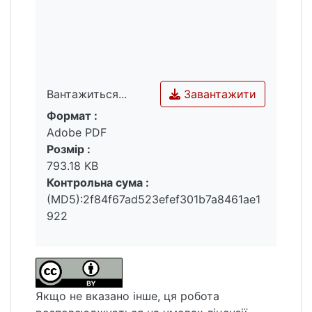
Завантажити
Вантажиться...
Формат :
Вантажиться...
Adobe PDF
Розмір :
793.18 KB
Контрольна сума :
(MD5):2f84f67ad523efef301b7a8461ae1
922
Якщо не вказано інше, ця робота