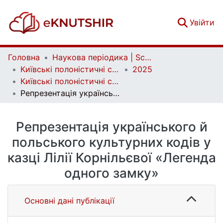
(c
Увійти
Головна
Наукова періодика | Scientific periodicals
Київські полоністичні студії | Polish Studies of Kyiv
2025
Київські полоністичні студії. Том 41
Репрезентація українського й польського культурних кодів у казці Лілії Корнільєвої «Легенда одного замку»
Репрезентація українського й
польського культурних кодів у
казці Лілії Корнільєвої «Легенда
одного замку»
Основні дані публікації