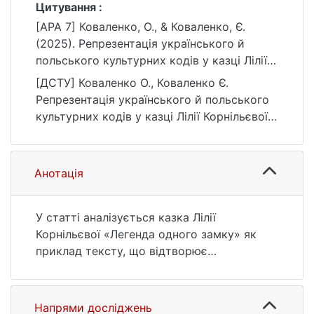
Цитування :
[APA 7] Коваленко, О., & Коваленко, Є.
(2025). Репрезентація українського й
польського культурних кодів у казці Лілії
Корнільєвої «Легенда одного замку».
[ДСТУ] Коваленко О., Коваленко Є.
Київські полоністичні студії, 41, 166–177.
Репрезентація українського й польського
https://doi.org/10.17721/psk.2025.41.166-177
культурних кодів у казці Лілії Корнільєвої
«Легенда одного замку». Київські
полоністичні студії. 2025. Т. 41. С. 166—177.
DOI: 10.17721/psk.2025.41.166-177 (дата
Анотація
звернення: 25.07.2026).
У статті аналізується казка Лілії
Корнільєвої «Легенда одного замку» як
приклад тексту, що відтворює
багатоманітний інтеркультурний простір
українсько-польського прикордоння.
Авторка досліджує репрезентацію
Напрями досліджень