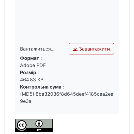
Завантажити
Вантажиться...
Формат :
Вантажиться...
Adobe PDF
Розмір :
464.83 KB
Контрольна сума :
(MD5):8ba32036f8d645deef4185caa2ea
9e3a