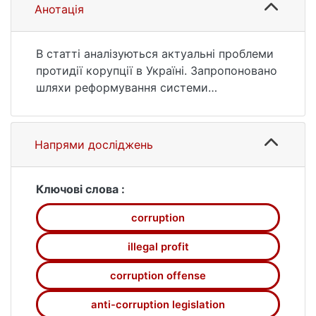
02 (дата звернення: 26.07.2026).
Анотація
В статті аналізуються актуальні проблеми
протидії корупції в Україні. Запропоновано
шляхи реформування системи
забезпечення протидії корупції як одного з
визначальних напрямів для її подолання.
Напрями досліджень
Ключові слова :
corruption
illegal profit
corruption offense
anti-corruption legislation