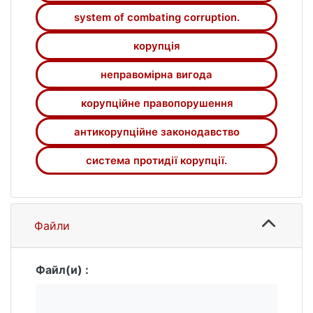
system of combating corruption.
корупція
неправомірна вигода
корупційне правопорушення
антикорупційне законодавство
система протидії корупції.
Файли
Файл(и) :