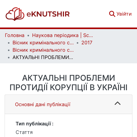
(c
Увійти
Головна
Наукова періодика | Scientific periodicals
Вісник кримінального судочинства | Herald of criminal justice
2017
Вісник кримінального судочинства. № 1
АКТУАЛЬНІ ПРОБЛЕМИ ПРОТИДІЇ КОРУПЦІЇ В УКРАЇНІ
АКТУАЛЬНІ ПРОБЛЕМИ
ПРОТИДІЇ КОРУПЦІЇ В УКРАЇНІ
Основні дані публікації
Тип публікації :
Стаття