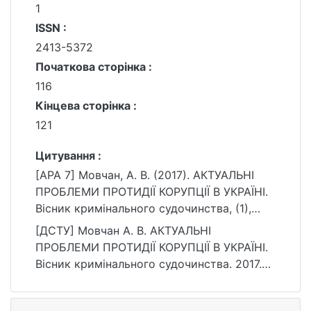
1
ISSN :
2413-5372
Початкова сторінка :
116
Кінцева сторінка :
121
Цитування :
[APA 7] Мовчан, А. В. (2017). АКТУАЛЬНІ
ПРОБЛЕМИ ПРОТИДІЇ КОРУПЦІЇ В УКРАЇНІ.
Вісник кримінального судочинства, (1),
116–121.
[ДСТУ] Мовчан А. В. АКТУАЛЬНІ
https://ir.library.knu.ua/handle/15071834/240
ПРОБЛЕМИ ПРОТИДІЇ КОРУПЦІЇ В УКРАЇНІ.
02
Вісник кримінального судочинства. 2017.
№ 1. С. 116—121. URL:
https://ir.library.knu.ua/handle/15071834/240