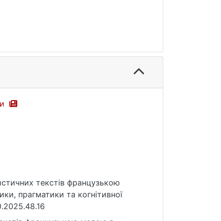
ки
уристичних текстів французькою
ики, прагматики та когнітивної
0.2025.48.16