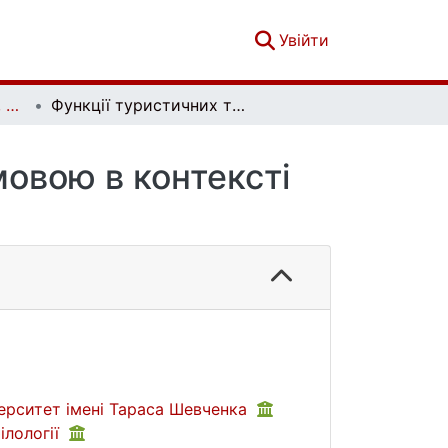
(current)
Увійти
Проблеми семантики, прагматики та когнітивної лінгвістики. Випуск 48
Функції туристичних текстів французькою мовою в контексті філологічного аналізу
мовою в контексті
верситет імені Тараса Шевченка
ілології