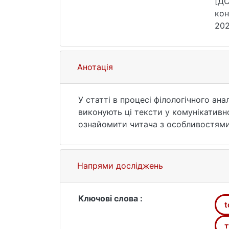
[ДС
кон
202
Анотація
У статті в процесі філологічного а
виконують ці тексти у комунікативн
ознайомити читача з особливостями
експресивна функція, яка стимулює 
теми. Номінативна функція допомага
сприйняття інформації. Оцінна функц
Напрями досліджень
підкреслюючи переваги та актуальні
до дії. Дескриптивна функція допом
функція замінює безпосередній досв
Ключові слова :
t
інформації, туристичний текст збері
т