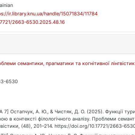
ainian
ps://ir.library.knu.ua/handle/15071834/11784
17721/2663-6530.2025.48.16
блеми семантики, прагматики та когнітивної лінгвісти
63-6530
A 7] Остапчук, А. Ю., & Чистяк, Д. О. (2025). Функції т
ою в контексті філологічного аналізу. Проблеми семант
гвістики, (48), 201–214. https://doi.org/10.17721/2663-653