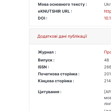
Мова основного тексту :
Ukr
eKNUTSHIR URL :
htt
DOI :
10.
Додаткові дані публікації
Журнал :
Про
Випуск :
48
ISSN :
26
Початкова сторінка :
201
Кінцева сторінка :
214
Цитування :
[AP
мов
лін