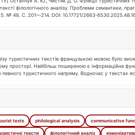
ТУ] Остапчук А. Ю., Чистяк Д. О. Функції туристичних
тексті філологічного аналізу. Проблеми семантики, праг
5. № 48. С. 201—214. DOI: 10.17721/2663-6530.2025.48.16
налізу туристичних текстів французькою мовою було виок
ому просторі. Найбільш поширеною є інформаційна функ
 певного туристичного напряму. Водночас у текстах я
інтерес читача, формує позитивний емоційний фон і с
є структуровано подати основні поняття і явища, забез
ія, у свою чергу, несе функцію опосередкованого вплив
сть гастрономічного туризму. Апелятивна функція акти
агає читачеві візуалізувати туристичні образи, зробит
ід тих, хто не має змоги подорожувати, на словесний.
ourist texts
philological analysis
communicative func
гає певну лаконічність, що є проявом функції лаконізаці
уристичні тексти
філологічний аналіз
комунікативн