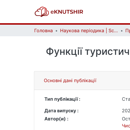
Головна
Наукова періодика | Scientific periodicals
Функції туристич
Основні дані публікації
Тип публікації :
Ста
Дата випуску :
20
Автор(и) :
Ост
Чи