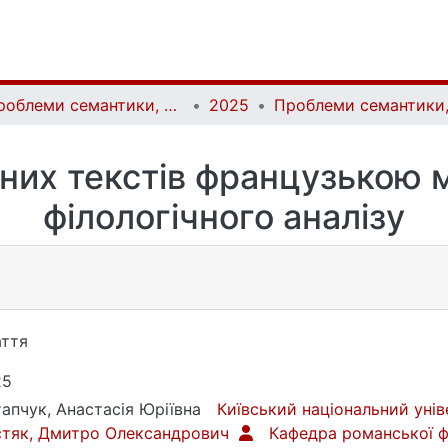
Проблеми семантики, прагматики та когнітивної лінгвістики | Problems of semantics, pragmatics and cognitive linguistics
2025
них текстів французькою 
філологічного аналізу
ття
25
апчук, Анастасія Юріївна
Київський національний уні
стяк, Дмитро Олександрович
Кафедра романської ф