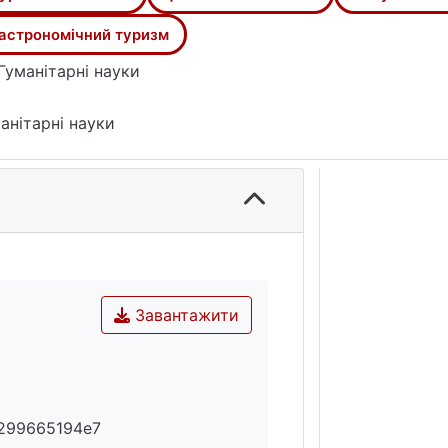
астрономічний туризм
Гуманітарні науки
анітарні науки
Завантажити
299665194e7