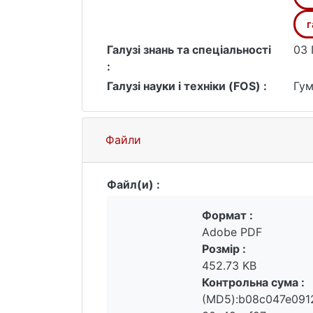
г
Галузі знань та спеціальності
03 
:
Галузі науки і техніки (FOS) :
Гум
Файли
Файл(и) :
Формат :
Adobe PDF
Розмір :
452.73 KB
Контрольна сума :
(MD5):b08c047e091