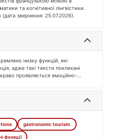
 текстів французькою мовою в
матики та когнітивної лінгвістики.
 (дата звернення: 25.07.2026).
ремлено низку функцій, які
ція, адже такі тексти покликані
скраво проявляється емоційно-
понукає до подальшого дослідження
печуючи точність і однозначність
у на ставлення читача,
вна в текстах із метою спонукання
и подорож уявною, а компенсаторна
 Незважаючи на доволі великий обсяг
tions
gastronomic tourism.
ї мовлення.
і функції