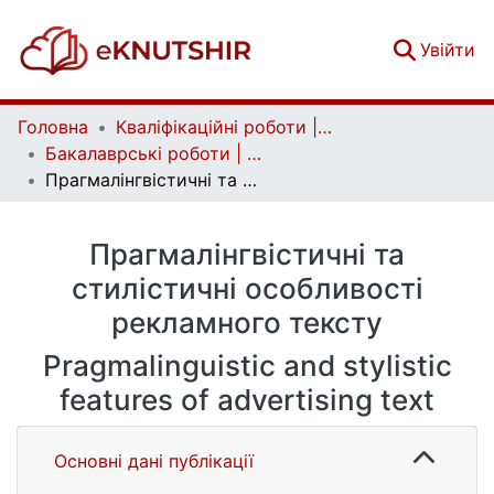
(c
Увійти
Головна
Кваліфікаційні роботи | Qualifying works
Бакалаврські роботи | Bachelor theses
Прагмалінгвістичні та стилістичні особливості рекламного тексту
Прагмалінгвістичні та
стилістичні особливості
рекламного тексту
Pragmalinguistic and stylistic
features of advertising text
Основні дані публікації