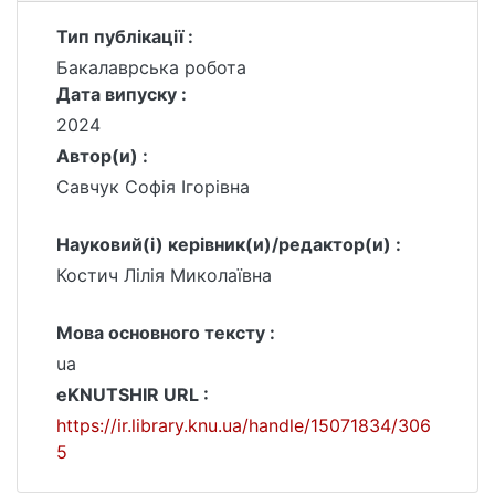
Тип публікації :
Бакалаврська робота
Дата випуску :
2024
Автор(и) :
Савчук Софія Ігорівна
Науковий(і) керівник(и)/редактор(и) :
Костич Лілія Миколаївна
Мова основного тексту :
ua
eKNUTSHIR URL :
https://ir.library.knu.ua/handle/15071834/306
5