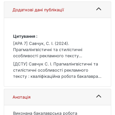
Додаткові дані публікації
Цитування :
[APA 7] Савчук, С. І. (2024).
Прагмалінгвістичні та стилістичні
особливості рекламного тексту
[Бакалаврська робота, Київський
[ДСТУ] Савчук С. І. Прагмалінгвістичні та
національний університет імені Тараса
стилістичні особливості рекламного
Шевченка]. eKNUTSHIR.
тексту : кваліфікаційна робота бакалавра :
https://ir.library.knu.ua/handle/15071834/306
035 Філологія / наук. кер. Л. М. Костич.
5
Київ, 2024. 55 с. URL:
https://ir.library.knu.ua/handle/15071834/306
Анотація
5 (дата звернення: 25.07.2026).
Виконана бакалаврська робота