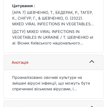
Цитування :
[APA 7] ШЕВЧЕНКО, Т., БЕДЕРАК, Р., ТАГЕР,
К., СНІГУР, Г., & ШЕВЧЕНКО, О. (2022).
MIXED VIRAL INFECTIONS IN VEGETABLES
IN UKRAINE. Вісник Київського
[ДСТУ] MIXED VIRAL INFECTIONS IN
національного університету імені Тараса
VEGETABLES IN UKRAINE / Т. ШЕВЧЕНКО et
Шевченка. Біологія, 90(3), 26–29.
al. Вісник Київського національного
https://doi.org/10.17721/1728.2748.2022.90.2
університету імені Тараса Шевченка.
6-29
Біологія. 2022. Vol. 90, no. 3. P. 26—29. DOI:
10.17721/1728.2748.2022.90.26-29 (date of
Анотація
access: 25.07.2026).
Проаналізовано овочеві культури на
змішані вірусні інфекції, що можуть бути
спричинені вісьмома вірусами, і
встановлення їх від- соткового значення
для різних груп комбінації вірусів з
використанням серологічних методів