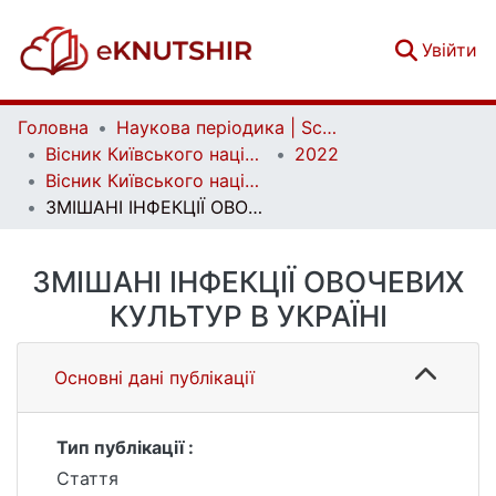
(c
Увійти
Головна
Наукова періодика | Scientific periodicals
Вісник Київського національного університету імені Тараса Шевченка. Біологія | Bulletin of Taras Shevchenko Kyiv National University. Biology
2022
Вісник Київського національного університету імені Тараса Шевченка. Біологія. Том 90, № 3
ЗМІШАНІ ІНФЕКЦІЇ ОВОЧЕВИХ КУЛЬТУР В УКРАЇНІ
ЗМІШАНІ ІНФЕКЦІЇ ОВОЧЕВИХ
КУЛЬТУР В УКРАЇНІ
Основні дані публікації
Тип публікації :
Стаття