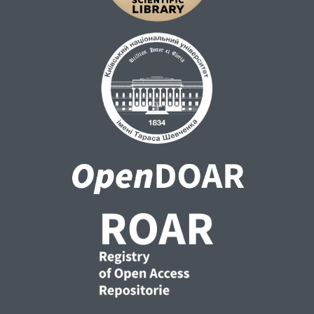
вірусів, що викликають змішані вірусні
інфекції. Установлено, що серед змішаних
інфекцій, які містили два віруси, було п'ять
груп: CMV+ToMV, CMV+PVY, CMV+WMV2,
CMV+ZYMV та WMV2+ZYMV. CMV
зустрічався у вигляді змішаної інфекції
серед представників двох родин:
Cucurbitaceae та Solanaceae. Найбільший
відсоток мала змішана інфекція, викликана
CMV+ToMV. Одна група змішаних інфекцій
складалась із трьох вірусів, а саме
CMV+WMV2+ZYMV. Частота ідентифікації
цих груп серед дослідних рослин
овочевих культур родин Cucurbitaceae та
Solanaceae була в діапазоні від 4 до 8 %.
Результати цієї роботи є актуальними з
еколого-епідеміологічного погляду.