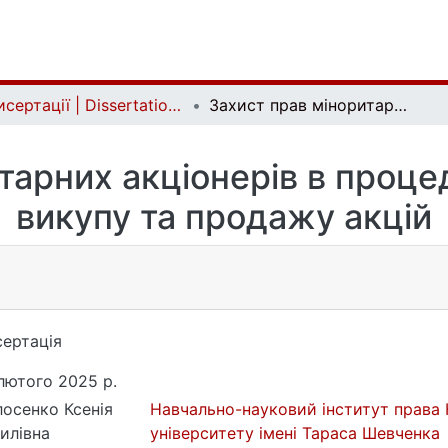
Дисертації | Dissertations
Захист прав міноритарних акціонерів в процедурах обов’язкового викупу та продажу акцій
тарних акціонерів в проце
викупу та продажу акцій
ертація
лютого 2025 р.
осенко Ксенія
Навчально-науковий інститут права 
илівна
університету імені Тараса Шевченка