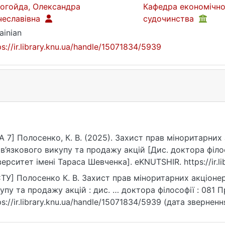
огойда, Олександра
Кафедра економічно
чеславівна
судочинства
ainian
ps://ir.library.knu.ua/handle/15071834/5939
A 7] Полосенко, К. В. (2025). Захист прав міноритарних
в’язкового викупу та продажу акцій [Дис. доктора філо
верситет імені Тараса Шевченка]. eKNUTSHIR. https://ir.l
ТУ] Полосенко К. В. Захист прав міноритарних акціоне
упу та продажу акцій : дис. … доктора філософії : 081 Пр
ps://ir.library.knu.ua/handle/15071834/5939 (дата зверненн