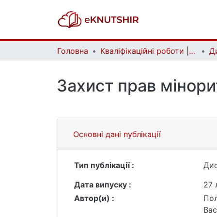
Головна
Кваліфікаційні роботи | Qualifying works
Захист прав мінори
Основні дані публікації
Тип публікації :
Дис
Дата випуску :
27 
Автор(и) :
Пол
Вас