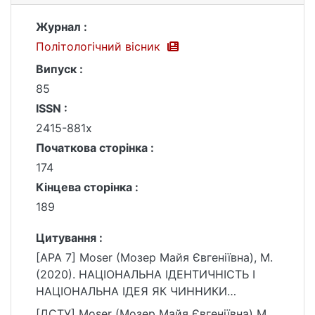
Журнал :
Політологічний вісник
Випуск :
85
ISSN :
2415-881x
Початкова сторінка :
174
Кінцева сторінка :
189
Цитування :
[APA 7] Moser (Мозер Майя Євгеніївна), M.
(2020). НАЦІОНАЛЬНА ІДЕНТИЧНІСТЬ І
НАЦІОНАЛЬНА ІДЕЯ ЯК ЧИННИКИ
ДЕРЖАВОБУДУВАННЯ. Політологічний
[ДСТУ] Moser (Мозер Майя Євгеніївна) M.