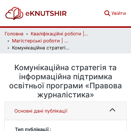
(c
Увійти
Головна
Кваліфікаційні роботи | Qualifying works
Магістерські роботи | Master's theses
Комунікаційна стратегія та інформаційна підтримка освітньої програми «Правова журналістика»
Комунікаційна стратегія та
інформаційна підтримка
освітньої програми «Правова
журналістика»
Основні дані публікації
Тип публікації :