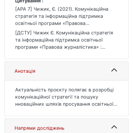
Цитування :
[APA 7] Чижик, Є. (2021). Комунікаційна
стратегія та інформаційна підтримка
освітньої програми «Правова
журналістика» [Магістерська робота,
[ДСТУ] Чижик Є. Комунікаційна стратегія
Київський національний університет імені
та інформаційна підтримка освітньої
Тараса Шевченка]. eKNUTSHIR.
програми «Правова журналістика» :
https://ir.library.knu.ua/handle/123456789/89
кваліфікаційна робота магістра : 06
2
Журналістика. Київ, 2021. 70 с. URL:
https://ir.library.knu.ua/handle/123456789/89
Анотація
2 (дата звернення: 25.07.2026).
Актуальність проєкту полягає в розробці
комунікаційної стратегії та пошуку
нноваційних шляхів просування освітньої
програми «Правова журналістика»
шляхом використання нових форматів у
соціальних мережах.
Напрями досліджень
Особливістю проєкту є удосконалення