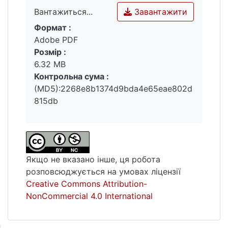
Завантажити
Вантажиться...
Формат :
Вантажиться...
Adobe PDF
Розмір :
6.32 MB
Контрольна сума :
(MD5):2268e8b1374d9bda4e65eae802d
815db
Якщо не вказано інше, ця робота
розповсюджується на умовах ліцензії
Creative Commons Attribution-
NonCommercial 4.0 International