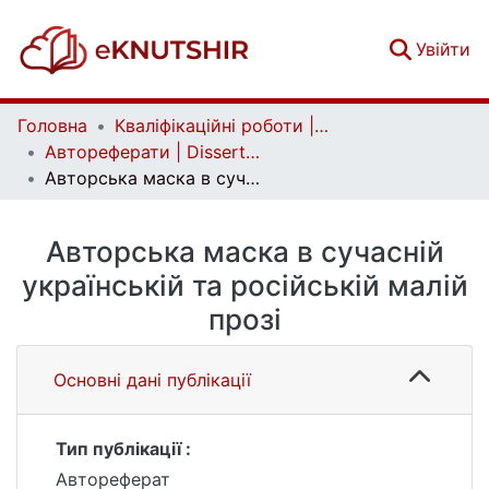
(c
Увійти
Головна
Кваліфікаційні роботи | Qualifying works
Автореферати | Dissertation abstract
Авторська маска в сучасній українській та російській малій прозі
Авторська маска в сучасній
українській та російській малій
прозі
Основні дані публікації
Тип публікації :
Автореферат