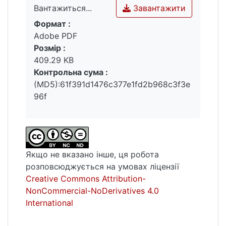
Завантажити
Вантажиться...
Жолдака, О. Ілічевського, О. Ірванця,
Формат :
Марусі Клімової, І. Кочергіна, Л.
Вантажиться...
Adobe PDF
Петрушевської, В. Портяка, В. Пелевіна, А.
Розмір :
Санченка, О. Снєгірьова, Г. Тарасюк, І.
409.29 KB
Яркевича та ін.)
Контрольна сума :
(MD5):61f391d1476c377e1fd2b968c3f3e
96f
Якщо не вказано інше, ця робота
розповсюджується на умовах ліцензії
Creative Commons Attribution-
NonCommercial-NoDerivatives 4.0
International