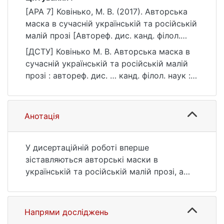
[APA 7] Ковінько, М. В. (2017). Авторська
маска в сучасній українській та російській
малій прозі [Автореф. дис. канд. філол.
наук, Київський національний університет
[ДСТУ] Ковінько М. В. Авторська маска в
імені Тараса Шевченка]. eKNUTSHIR.
сучасній українській та російській малій
https://ir.library.knu.ua/handle/123456789/53
прозі : автореф. дис. … канд. філол. наук :
1
03 Гуманітарні науки. Київ, 2017. 22 с. URL:
https://ir.library.knu.ua/handle/123456789/53
1 (дата звернення: 25.07.2026).
Анотація
У дисертаційній роботі вперше
зіставляються авторські маски в
українській та російській малій прозі, а
також визначаються основні маркери
маски автора і її основні типи. У ході
дослідження виводиться дефініція, згідно з
Напрями досліджень
якою авторська маска – це обрана