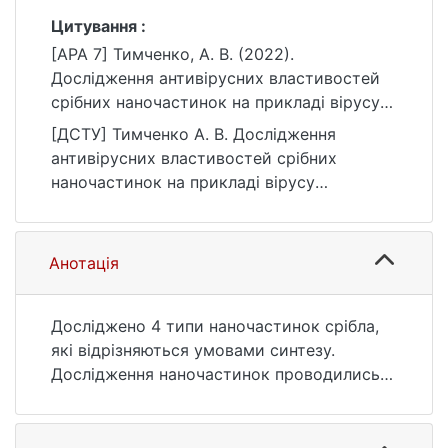
Цитування :
[APA 7] Тимченко, А. В. (2022).
Дослідження антивірусних властивостей
срібних наночастинок на прикладі вірусу
Епштейна-Барра [Магістерська робота,
[ДСТУ] Тимченко А. В. Дослідження
Київський національний університет імені
антивірусних властивостей срібних
Тараса Шевченка]. eKNUTSHIR.
наночастинок на прикладі вірусу
https://ir.library.knu.ua/handle/123456789/131
Епштейна-Барра : кваліфікаційна робота
0
магістра : 16 Хімічна інженерія та
біоінженерія. Київ, 2022. 42 с. URL:
Анотація
https://ir.library.knu.ua/handle/123456789/131
0 (дата звернення: 25.07.2026).
Досліджено 4 типи наночастинок срібла,
які відрізняються умовами синтезу.
Дослідження наночастинок проводились з
їх розведенням від початкової
концентрації. Метою дослідженнь було
виявлення або спростування противірусної