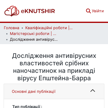
(c
Увійти
Головна
Кваліфікаційні роботи | Qualifying works
Магістерські роботи | Master's theses
Дослідження антивірусних властивостей срібних наночастинок на прикладі вірусу Епштейна-Барра
Дослідження антивірусних
властивостей срібних
наночастинок на прикладі
вірусу Епштейна-Барра
Основні дані публікації
Тип публікації :