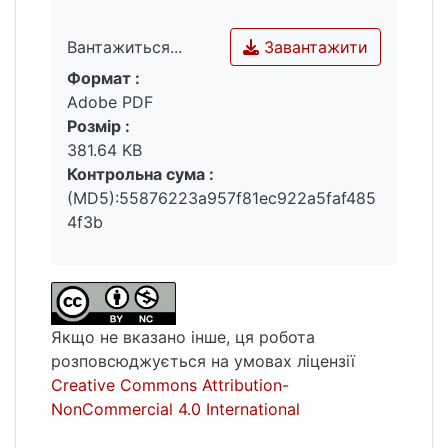
області вірусології та мікробіології, а
також в перспективі розробки новітніх
Завантажити
Вантажиться...
антивірусних засобів.
Формат :
Вантажиться...
Adobe PDF
Розмір :
381.64 KB
Контрольна сума :
(MD5):55876223a957f81ec922a5faf485
4f3b
Якщо не вказано інше, ця робота
розповсюджується на умовах ліцензії
Creative Commons Attribution-
NonCommercial 4.0 International