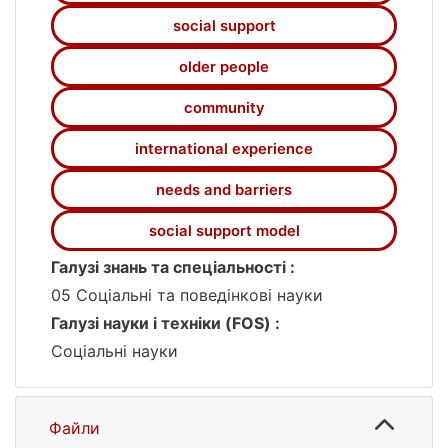
потребами у догляді. Повномасштабне
social support
вторгнення РФ спричинило масові
переміщення, руйнування інфраструктури,
older people
що особливо вдарило по літніх
громадянах, зокрема тих, хто залишився
community
без підтримки родини. Актуальним є
пошук механізмів психосоціальної
international experience
допомоги.
needs and barriers
social support model
Галузі знань та спеціальності :
05 Соціальні та поведінкові науки
Галузі науки і техніки (FOS) :
Соціальні науки
Файли