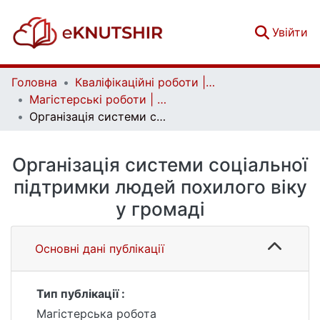
(c
Увійти
Головна
Кваліфікаційні роботи | Qualifying works
Магістерські роботи | Master's theses
Організація системи соціальної підтримки людей похилого віку у громаді
Організація системи соціальної
підтримки людей похилого віку
у громаді
Основні дані публікації
Тип публікації :
Магістерська робота