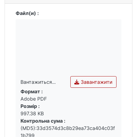
Файл(и) :
Завантажити
Вантажиться...
Формат :
Вантажиться...
Adobe PDF
Розмір :
997.38 KB
Контрольна сума :
(MD5):33d3574d3c8b29ea73ca404c03f
1b799