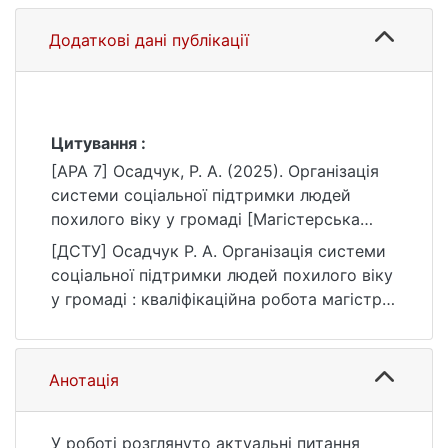
Додаткові дані публікації
Цитування :
[APA 7] Осадчук, Р. А. (2025). Організація
системи соціальної підтримки людей
похилого віку у громаді [Магістерська
робота, Київський національний
[ДСТУ] Осадчук Р. А. Організація системи
університет імені Тараса Шевченка].
соціальної підтримки людей похилого віку
eKNUTSHIR.
у громаді : кваліфікаційна робота магістра
https://ir.library.knu.ua/handle/15071834/684
: 05 Соціальні та поведінкові науки / наук.
2
кер. Ю. М. Удовенко. Київ, 2025. 121 с. URL:
https://ir.library.knu.ua/handle/15071834/684
Анотація
2 (дата звернення: 25.07.2026).
У роботі розглянуто актуальні питання