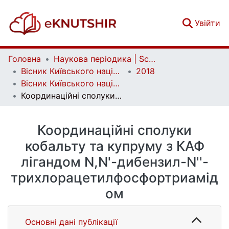
(c
Увійти
Головна
Наукова періодика | Scientific periodicals
Вісник Київського національного університету імені Тараса Шевченка. Хімія | Bulletin of Taras Shevchenko National University of Kyiv. Chemistry
2018
Вісник Київського національного університету імені Тараса Шевченка. Хімія. Вип. 1(55)
Координаційні сполуки кобальту та купруму з КАФ лігандом N,N'-дибензил-N''-трихлорацетилфосфортриамідом
Координаційні сполуки
кобальту та купруму з КАФ
лігандом N,N'-дибензил-N''-
трихлорацетилфосфортриамід
ом
Основні дані публікації