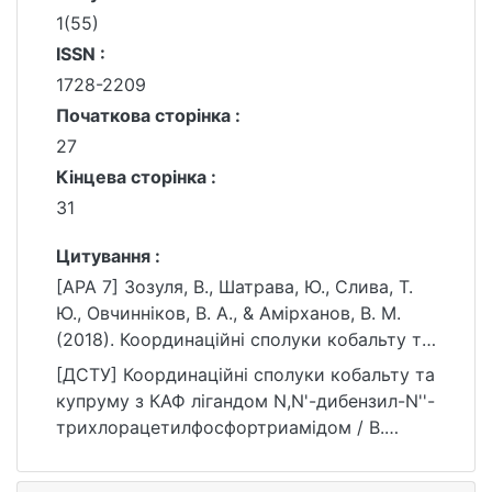
1(55)
ISSN :
1728-2209
Початкова сторінка :
27
Кінцева сторінка :
31
Цитування :
[APA 7] Зозуля, В., Шатрава, Ю., Слива, Т.
Ю., Овчинніков, В. А., & Амірханов, В. М.
(2018). Координаційні сполуки кобальту та
купруму з КАФ лігандом N,N'-дибензил-N''-
[ДСТУ] Координаційні сполуки кобальту та
трихлорацетилфосфортриамідом. Вісник
купруму з КАФ лігандом N,N'-дибензил-N''-
Київського національного університету
трихлорацетилфосфортриамідом / В.
імені Тараса Шевченка. Хімія, (1(55)), 27–31.
Зозуля та ін. Вісник Київського
https://doi.org/10.17721/1728-
національного університету імені Тараса