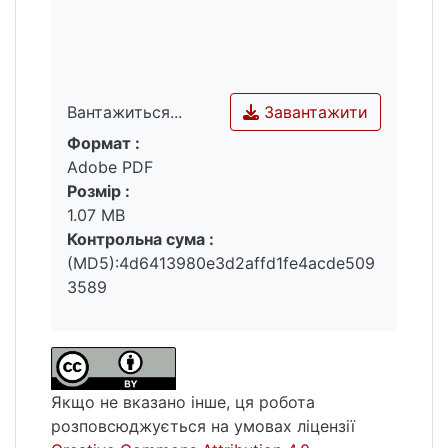
Завантажити
Вантажиться...
Формат :
Вантажиться...
Adobe PDF
Розмір :
1.07 MB
Контрольна сума :
(MD5):4d6413980e3d2affd1fe4acde509
3589
Якщо не вказано інше, ця робота
розповсюджується на умовах ліцензії