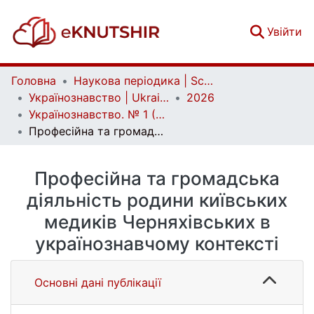
(c
Увійти
Головна
Наукова періодика | Scientific periodicals
Українознавство | Ukrainian Studies
2026
Українознавство. № 1 (98)
Професійна та громадська діяльність родини київських медиків Черняхівських в українознавчому контексті
Професійна та громадська
діяльність родини київських
медиків Черняхівських в
українознавчому контексті
Основні дані публікації