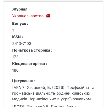
Журнал :
Українознавство
Випуск :
1
ISSN :
2413-7103
Початкова сторінка :
173
Кінцева сторінка :
180
Цитування :
[APA 7] Хаєцький, Б. (2026). Професійна та
громадська діяльність родини київських
медиків Черняхівських в українознавчому
контексті. Українознавство, (1), 173–180.
[ДСТУ] Хаєцький Б. Професійна та