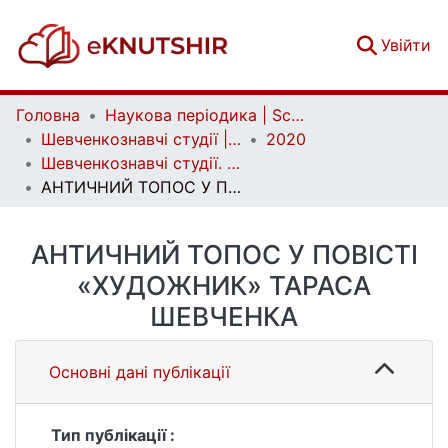
(c
Увійти
Головна
Наукова періодика | Scientific periodicals
Шевченкознавчі студії | Shevchenko Studies
2020
Шевченкознавчі студії. Вип. 1(23)
АНТИЧНИЙ ТОПОС У ПОВІСТІ «ХУДОЖНИК» ТАРАСА ШЕВЧЕНКА
АНТИЧНИЙ ТОПОС У ПОВІСТІ
«ХУДОЖНИК» ТАРАСА
ШЕВЧЕНКА
Основні дані публікації
Тип публікації :