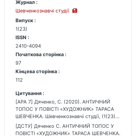
Журнал :
Шевченкознавчі студії
Випуск :
1(23)
ISSN :
2410-4094
Початкова сторінка :
97
Кінцева сторінка :
112
Цитування :
[APA 7] Дяченко, С. (2020). АНТИЧНИЙ
ТОПОС У ПОВІСТІ «ХУДОЖНИК» ТАРАСА
ШЕВЧЕНКА. Шевченкознавчі студії, (1(23)),
97–112. https://doi.org/10.17721/2410-
[ДСТУ] Дяченко С. АНТИЧНИЙ ТОПОС У
4094.2020.1(23).97-112
ПОВІСТІ «ХУДОЖНИК» ТАРАСА ШЕВЧЕНКА.