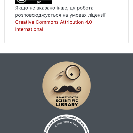
Якщо не вказано інше, ця робота
Білецький О. І. Шевченко і
розповсюджується на умовах ліцензії
західноєвропейські літератури. Від
Creative Commons Attribution 4.0
давнини до сучасності / О. І. Білецький //
International
Вибр. пр. : у 2 т. / О. І. Білецький. – К., 1960.
– Т. 2. – 503 с.
Лісовий І. А. Античний світ у термінах,
іменах і назвах // Довідник з історії та
культури Стародавньої Греції і Риму. –
Львів, 1988. – 200 с.
Мегела І. Історія давньогрецької
літератури / І. Мегела. – К., 2012. – 340 с.
Мегела І. П. Історія Римської літератури / І.
П. Мегела. – Миколаїв, 2009. – 320с.
Микитенко Ю. О. Творчість Т. Шевченка –
вищий етап осмислення античної
спадщини в період остаточного
становлення нової української літератури /
Ю. О. Микитенко // Антична спадщина і