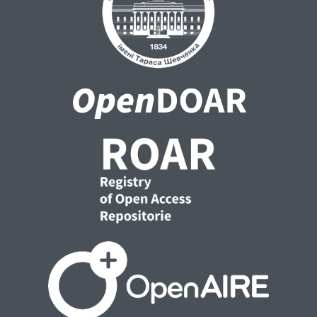
становлення нової української літератури.
– К., 1991. – 155 с.
Пащенко В. І. Антична література / В. І.
Пащенко, Н. І. Пащенко. – К., 2008. – 718 с.
Чернишова Т. "Заповіт" Т. Г. Шевченка в
аспекті зв'язків зі світовою літературою /
Т. Чернишова // Всесвіт. – 1975. – No 3. – С.
198–200.
Шевченко Т. Г. Художник: Повісті / Т. Г.
Шевченко ; пер. з рос. Б. Д. Антоненко-
Давидовича, М. М. Шумила, Л. І.
Смілянського, О. Л. Кундзіча ; післямова Є.
П. Кирилюка. – К., 1985. – 368 с.
Шевченко Тарас. Зібр. творів : у 6 т. /
Тарас Шевченко. – К., 2003. – Т. 5. – 496 с.