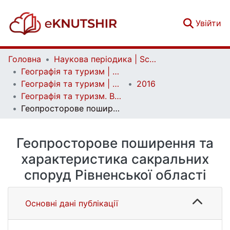
(c
Увійти
Головна
Наукова періодика | Scientific periodicals
Географія та туризм | Geography and tourism
Географія та туризм | Geography and tourism
2016
Географія та туризм. Випуск 37
Геопросторове поширення та характеристика сакральних споруд Рівненської області
Геопросторове поширення та
характеристика сакральних
споруд Рівненської області
Основні дані публікації