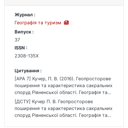
Журнал :
Географія та туризм
Випуск :
37
ISSN :
2308-135X
Цитування :
[APA 7] Кучер, П. В. (2016). Геопросторове
поширення та характеристика сакральних
споруд Рівненської області. Географія та
туризм, (37).
[ДСТУ] Кучер П. В. Геопросторове
https://ir.library.knu.ua/handle/15071834/267
поширення та характеристика сакральних
26
споруд Рівненської області. Географія та
туризм. 2016. № 37. URL: