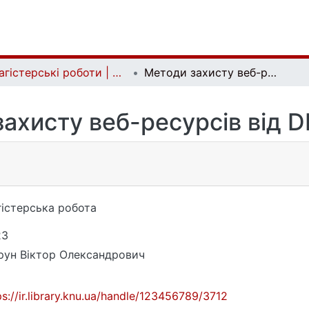
Магістерські роботи | Master's theses
Методи захисту веб-ресурсів від DDoS-атак
ахисту веб-ресурсів від 
істерська робота
23
ун Віктор Олександрович
ps://ir.library.knu.ua/handle/123456789/3712