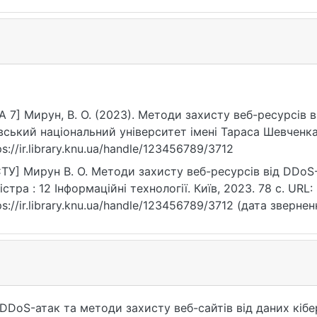
A 7] Мирун, В. О. (2023). Методи захисту веб-ресурсів 
вський національний університет імені Тараса Шевченка
ps://ir.library.knu.ua/handle/123456789/3712
ТУ] Мирун В. О. Методи захисту веб-ресурсів від DDoS-
істра : 12 Інформаційні технології. Київ, 2023. 78 с. URL:
ps://ir.library.knu.ua/handle/123456789/3712 (дата звернен
DDoS-атак та методи захисту веб-сайтів від даних кібе