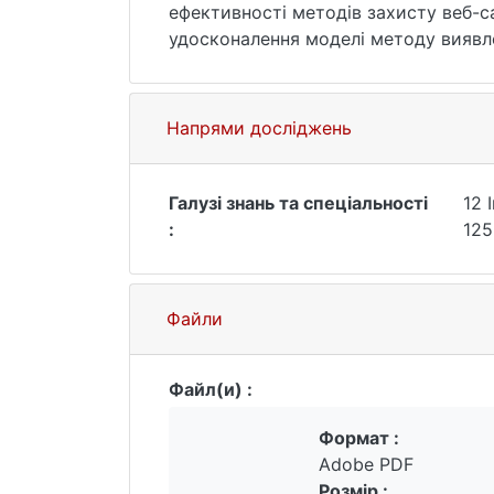
ефективності методів захисту веб-с
удосконалення моделі методу виявл
поведінки користувача, а також сп
Напрями досліджень
Галузі знань та спеціальності
12 
:
125
Файли
Файл(и) :
Формат :
Adobe PDF
Розмір :