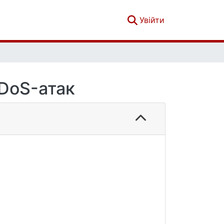
(current)
Увійти
DDoS-атак