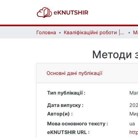
Головна
Кваліфікаційні роботи | Qualifying works
Методи з
Основні дані публікації
Тип публікації :
Маг
Дата випуску :
20
Автор(и) :
Мир
Мова основного тексту :
ua
eKNUTSHIR URL :
htt