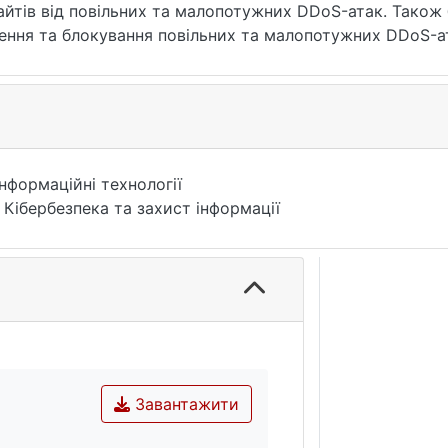
айтів від повільних та малопотужних DDoS-атак. Також 
ення та блокування повільних та малопотужних DDoS-ат
особи можливі способи використання удосконаленого м
Інформаційні технології
 Кібербезпека та захист інформації
Завантажити