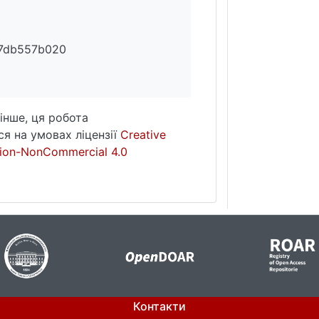
7db557b020
інше, ця робота
я на умовах ліцензії
Creative
ion-NonCommercial 4.0
Контакти