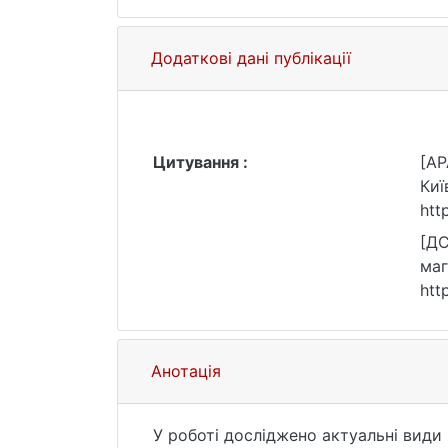
Додаткові дані публікації
Цитування :
[AP
Киї
htt
[ДС
маг
htt
Анотація
У роботі досліджено актуальні види 