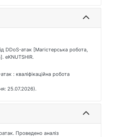
від DDoS-атак [Магістерська робота,
]. eKNUTSHIR.
атак : кваліфікаційна робота
ня: 25.07.2026).
ратак. Проведено аналіз