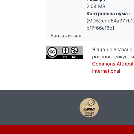
2.04 MB
Контрольна сума :
(MD5):edd64a377b1
b17f66a16c1
Вантажиться...
Вантажиться...
Якщо не вказано 
розповсюджуєтьс
Commons Attribut
International