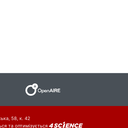
ька, 58, к. 42
ься та оптимізується