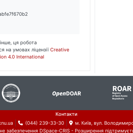
abfe7f670b2
інше, ця робота
я на умовах ліцензії
Creative
on 4.0 International
Контакти
knu.ua
(044) 239-33-30
м. Київ, вул. Володимирс
не забезпечення DSpace-CRIS
- Розширення підтримуєт