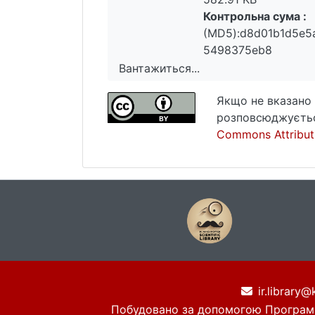
Контрольна сума :
(MD5):d8d01b1d5e5
5498375eb8
Вантажиться...
Вантажиться...
Якщо не вказано 
розповсюджуєтьс
Commons Attributi
ir.library@
Побудовано за допомогою
Програм