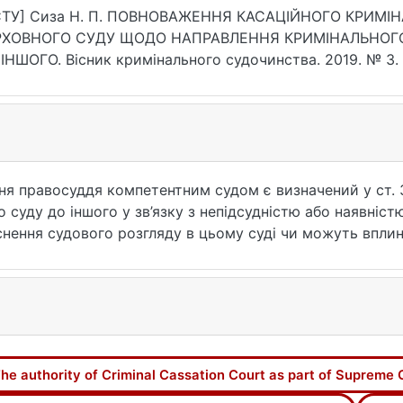
2.2019.3/51-61
СТУ] Сиза Н. П. ПОВНОВАЖЕННЯ КАСАЦІЙНОГО КРИМІН
РХОВНОГО СУДУ ЩОДО НАПРАВЛЕННЯ КРИМІНАЛЬНОГ
ІНШОГО. Вісник кримінального судочинства. 2019. № 3. С
2.2019.3/51-61 (дата звернення: 26.07.2026).
ення правосуддя компетентним судом є визначений у ст.
 суду до іншого у зв’язку з непідсудністю або наявніс
нення судового розгляду в цьому суді чи можуть вплин
етою забезпечення оперативності та ефективності крим
кримінального процесуального законодавства і практики
ьного суду у складі Верховного Суду (ККС ВС) щодо на
го. За результатами проведеного дослідження зроблен
вадження з одного суду до іншого обумовлені нормами
ння про передачу кримінального провадження на розгля
he authority of Criminal Cassation Court as part of Supreme 
 сторони чи потерпілого зазначаються обставини, які н