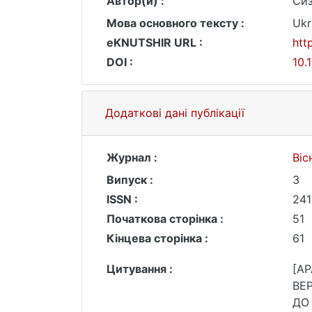
Автор(и) :
Сиз
Мова основного тексту :
Ukr
eKNUTSHIR URL :
htt
DOI :
10.
Додаткові дані публікації
Журнал :
Віс
Випуск :
3
ISSN :
241
Початкова сторінка :
51
Кінцева сторінка :
61
Цитування :
[AP
ВЕ
ДО 