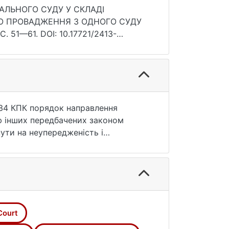
АЛЬНОГО СУДУ У СКЛАДІ
О ПРОВАДЖЕННЯ З ОДНОГО СУДУ
. 51—61. DOI: 10.17721/2413-
 34 КПК порядок направлення
тю інших передбачених законом
ути на неупередженість і
інального провадження.
 його застосування розкрити
правлення кримінального
о висновки, що повноваження ККСВС
 ст. 34 КПК, які передбачають
д іншого суду. Якщо у поданні
Court
е можуть бути підставами для