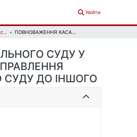
(current)
Увійти
Вісник кримінального судочинства. № 3
ПОВНОВАЖЕННЯ КАСАЦІЙНОГО КРИМІНАЛЬНОГО СУДУ У СКЛАДІ ВЕРХОВНОГО СУДУ ЩОДО НАПРАВЛЕННЯ КРИМІНАЛЬНОГО ПРОВАДЖЕННЯ З ОДНОГО СУДУ ДО ІНШОГО
ЛЬНОГО СУДУ У
АПРАВЛЕННЯ
 СУДУ ДО ІНШОГО