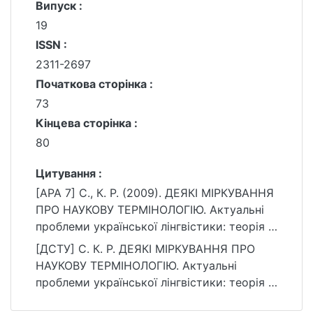
Випуск :
19
ISSN :
2311-2697
Початкова сторінка :
73
Кінцева сторінка :
80
Цитування :
[APA 7] С., К. Р. (2009). ДЕЯКІ МІРКУВАННЯ
ПРО НАУКОВУ ТЕРМІНОЛОГІЮ. Актуальні
проблеми української лінгвістики: теорія і
практика, (19), 73–80.
[ДСТУ] С. К. Р. ДЕЯКІ МІРКУВАННЯ ПРО
https://ir.library.knu.ua/handle/15071834/1039
НАУКОВУ ТЕРМІНОЛОГІЮ. Актуальні
5
проблеми української лінгвістики: теорія і
практика. 2009. № 19. С. 73—80. URL: