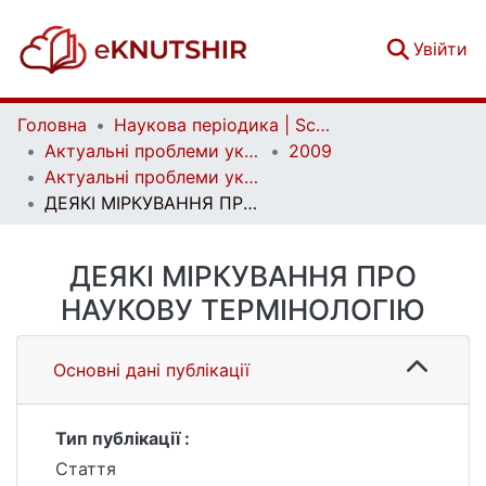
(c
Увійти
Головна
Наукова періодика | Scientific periodicals
Актуальні проблеми української лінгвістики: теорія і практика | Current issues of Ukrainian linguistics: theory and practice
2009
Актуальні проблеми української лінгвістики: теорія і практика. Вип. 19
ДЕЯКІ МІРКУВАННЯ ПРО НАУКОВУ ТЕРМІНОЛОГІЮ
ДЕЯКІ МІРКУВАННЯ ПРО
НАУКОВУ ТЕРМІНОЛОГІЮ
Основні дані публікації
Тип публікації :
Стаття