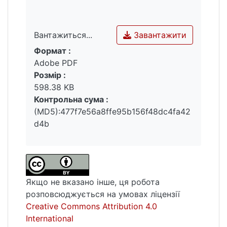
Завантажити
Вантажиться...
Формат :
Вантажиться...
Adobe PDF
Розмір :
598.38 KB
Контрольна сума :
(MD5):477f7e56a8ffe95b156f48dc4fa42
d4b
Якщо не вказано інше, ця робота
розповсюджується на умовах ліцензії
Creative Commons Attribution 4.0
International