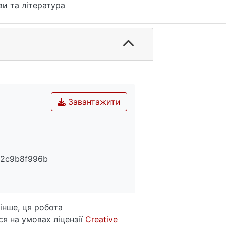
и та література
Завантажити
62c9b8f996b
інше, ця робота
я на умовах ліцензії
Creative