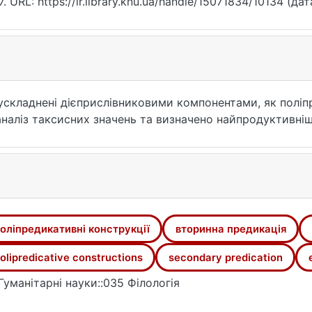
. URL: https://ir.library.knu.ua/handle/15071834/10134 (да
 ускладнені дієприслівниковими компонентами, як поліп
наліз таксисних значень та визначено найпродуктивніші
оліпредикативні конструкції
вторинна предикація
olipredicative constructions
secondary predication
Гуманітарні науки::035 Філологія