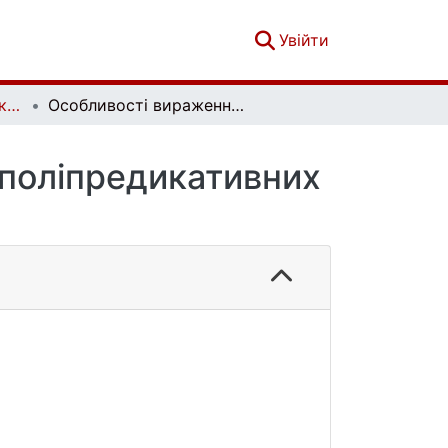
(current)
Увійти
Актуальні проблеми української лінгвістики: теорія і практика. Вип. 24
Особливості вираження таксисних значень у поліпредикативних конструкціях
 поліпредикативних