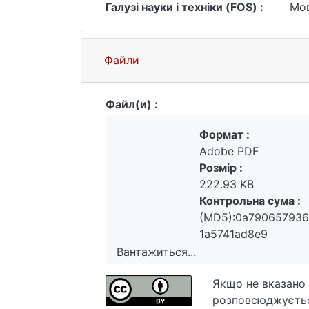
Галузі науки і техніки (FOS) :
Мов
Файли
Файл(и) :
Формат :
Adobe PDF
Розмір :
222.93 KB
Контрольна сума :
(MD5):0a79065793
1a5741ad8e9
Вантажиться...
Вантажиться...
Якщо не вказано 
розповсюджуєтьс