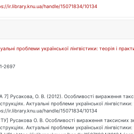
ps://ir.library.knu.ua/handle/15071834/10134
уальні проблеми української лінгвістики: теорія і прак
1-2697
A 7] Русакова, О. В. (2012). Особливості вираження та
струкціях. Актуальні проблеми української лінгвістики: т
ps://ir.library.knu.ua/handle/15071834/10134
ТУ] Русакова О. В. Особливості вираження таксисних з
струкціях. Актуальні проблеми української лінгвістики: 