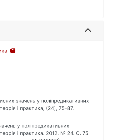
тика
ксисних значень у поліпредикативних
еорія і практика, (24), 75–87.
начень у поліпредикативних
теорія і практика. 2012. № 24. С. 75