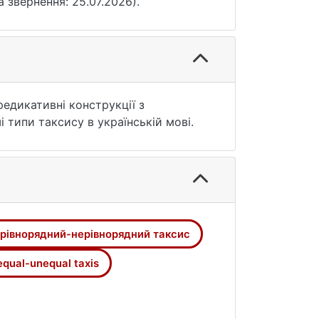
та звернення: 25.07.2026).
редикативні конструкції з
 типи таксису в українській мові.
рівнорядний-нерівнорядний таксис
equal-unequal taxis