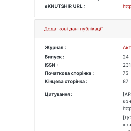
eKNUTSHIR URL :
htt
Додаткові дані публікації
Журнал :
Акт
Випуск :
24
ISSN :
231
Початкова сторінка :
75
Кінцева сторінка :
87
Цитування :
[AP
кон
htt
[ДС
кон