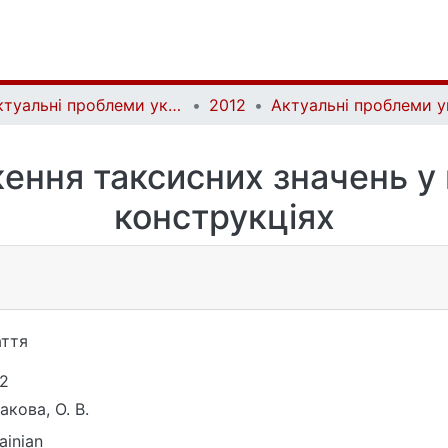
Актуальні проблеми української лінгвістики: теорія і практика | Current issues of Ukrainian linguistics: theory and practice
2012
ення таксисних значень у
конструкціях
ття
2
акова, О. В.
ainian