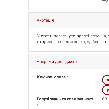
—87
Анотація
У статті розглянуто прості речення,
вторинною предикацією, здійснено а
Напрями досліджень
Ключові слова :
п
p
Галузі знань та спеціальності
03 
: