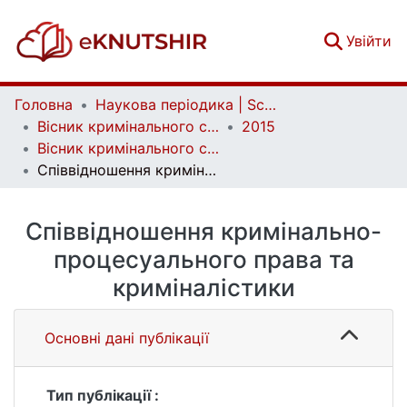
(c
Увійти
Головна
Наукова періодика | Scientific periodicals
Вісник кримінального судочинства | Herald of criminal justice
2015
Вісник кримінального судочинства. № 1
Співвідношення кримінально-процесуального права та криміналістики
Співвідношення кримінально-
процесуального права та
криміналістики
Основні дані публікації
Тип публікації :