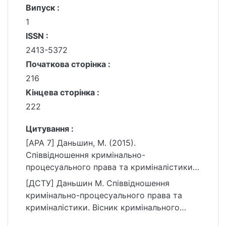
Випуск :
1
ISSN :
2413-5372
Початкова сторінка :
216
Кінцева сторінка :
222
Цитування :
[APA 7] Даньшин, М. (2015).
Співвідношення кримінально-
процесуального права та криміналістики.
Вісник кримінального судочинства, (1),
[ДСТУ] Даньшин М. Співвідношення
216–222.
кримінально-процесуального права та
https://ir.library.knu.ua/handle/15071834/242
криміналістики. Вісник кримінального
27
судочинства. 2015. № 1. С. 216—222. URL: