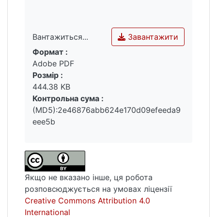
процес, криміналістика, криміналістична
діяльність, зв’язок, співвідношення.
Завантажити
Вантажиться...
Формат :
Вантажиться...
Adobe PDF
Розмір :
444.38 KB
Контрольна сума :
(MD5):2e46876abb624e170d09efeeda9
eee5b
Якщо не вказано інше, ця робота
розповсюджується на умовах ліцензії
Creative Commons Attribution 4.0
International