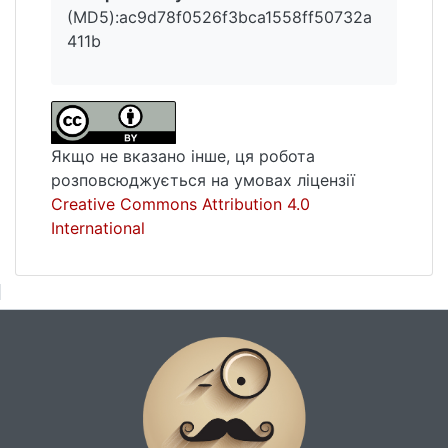
значний вплив на тогочасне релігійне
(MD5):ac9d78f0526f3bca1558ff50732a
життя Речі Посполитої. У ній було
411b
надруковано низку важливих творів, у
яких велася багатовимірна полеміка з
католиками.
Якщо не вказано інше, ця робота
розповсюджується на умовах ліцензії
Creative Commons Attribution 4.0
International