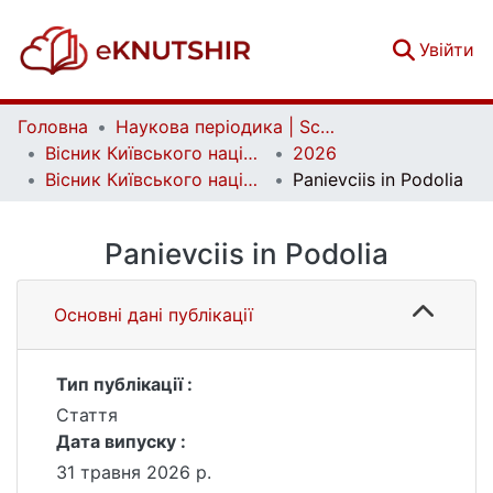
(c
Увійти
Головна
Наукова періодика | Scientific periodicals
Вісник Київського національного університету імені Тараса Шевченка. Літературознавство. Мовознавство. Фольклористика | Bulletin of Taras Shevchenko National University of Kyiv. Literary Studies. Linguistics. Folklore Studies
2026
Вісник Київського національного університету імені Тараса Шевченка. Літературознавство. Мовознавство. Фольклористика. Вип. 2 (40)
Panievciis in Podolia
Panievciis in Podolia
Основні дані публікації
Тип публікації :
Стаття
Дата випуску :
31 травня 2026 р.