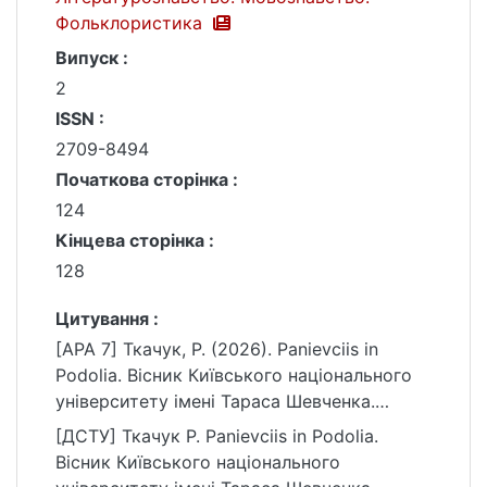
Фольклористика
Випуск :
2
ISSN :
2709-8494
Початкова сторінка :
124
Кінцева сторінка :
128
Цитування :
[APA 7] Ткачук, Р. (2026). Panievciis in
Podolia. Вісник Київського національного
університету імені Тараса Шевченка.
Літературознавство. Мовознавство.
[ДСТУ] Ткачук Р. Panievciis in Podolia.
Фольклористика, (2), 124–128.
Вісник Київського національного
https://doi.org/10.17721/1728-