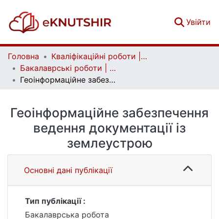
(c
Увійти
Головна
Кваліфікаційні роботи | Qualifying works
Бакалаврські роботи | Bachelor theses
Геоінформаційне забезпечення ведення документації із землеустрою
Геоінформаційне забезпечення
ведення документації із
землеустрою
Основні дані публікації
Тип публікації :
Бакалаврська робота