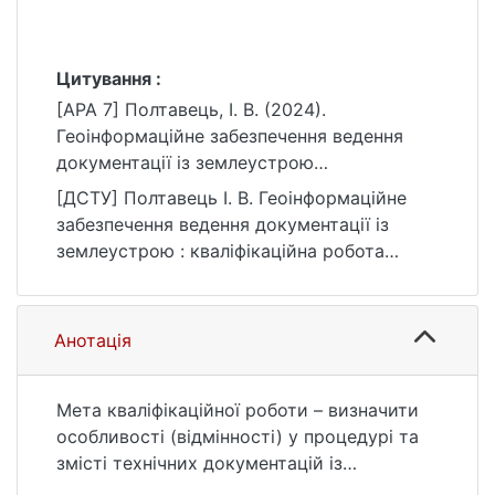
Цитування :
[APA 7] Полтавець, І. В. (2024).
Геоінформаційне забезпечення ведення
документації із землеустрою
[Бакалаврська робота, Київський
[ДСТУ] Полтавець І. В. Геоінформаційне
національний університет імені Тараса
забезпечення ведення документації із
Шевченка]. eKNUTSHIR.
землеустрою : кваліфікаційна робота
https://ir.library.knu.ua/handle/15071834/495
бакалавра : 19 Архітектура та будівництво
3
/ наук. кер. О. Ю. Яценко. Київ, 2024. URL:
https://ir.library.knu.ua/handle/15071834/495
Анотація
3 (дата звернення: 25.07.2026).
Мета кваліфікаційної роботи – визначити
особливості (відмінності) у процедурі та
змісті технічних документацій із
землеустрою щодо встановлення