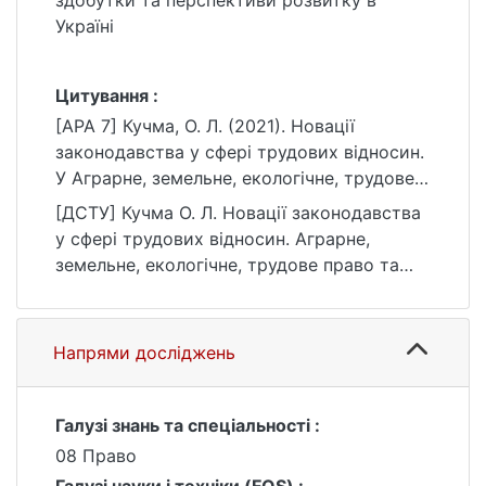
здобутки та перспективи розвитку в
Україні
Цитування :
[APA 7] Кучма, О. Л. (2021). Новації
законодавства у сфері трудових відносин.
У Аграрне, земельне, екологічне, трудове
право та право соціального забезпечення:
[ДСТУ] Кучма О. Л. Новації законодавства
здобутки та перспективи розвитку в
у сфері трудових відносин. Аграрне,
Україні.
земельне, екологічне, трудове право та
https://ir.library.knu.ua/handle/15071834/5411
право соціального забезпечення: здобутки
та перспективи розвитку в Україні :
матеріали конф. Київ, 2021. URL:
Напрями досліджень
https://ir.library.knu.ua/handle/15071834/5411
(дата звернення: 25.07.2026).
Галузі знань та спеціальності :
08 Право