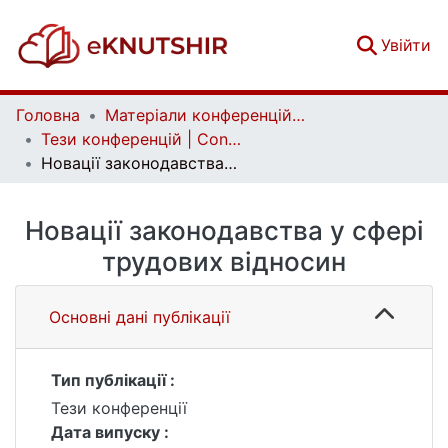
(c
Увійти
Головна
Матеріали конференцій | Conference materials
Тези конференцій | Conference papers
Новації законодавства у сфері трудових відносин
Новації законодавства у сфері
трудових відносин
Основні дані публікації
Тип публікації :
Тези конференції
Дата випуску :