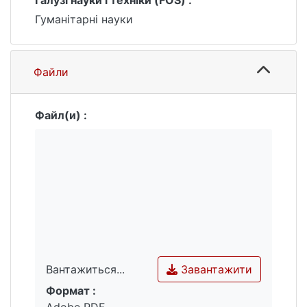
Галузі науки і техніки (FOS) :
Гуманітарні науки
Файли
Файл(и) :
Завантажити
Вантажиться...
Формат :
Вантажиться...
Adobe PDF