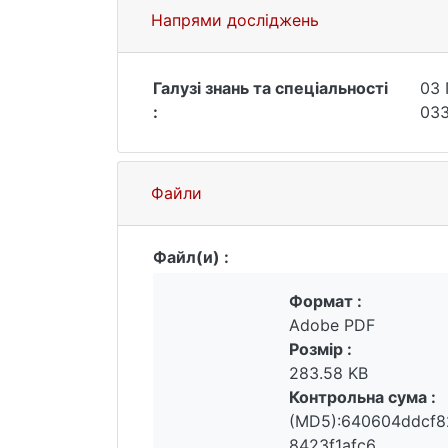
Напрями досліджень
Галузі знань та спеціальності
03 
:
033
Файли
Файл(и) :
Формат :
Adobe PDF
Розмір :
283.58 KB
Контрольна сума :
(MD5):640604ddcf8
8423f1afc6