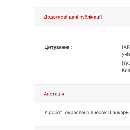
Додаткові дані публікації
Цитування :
[AP
уні
[ДС
Киї
Анотація
У роботі окреслено внесок Шанкари 