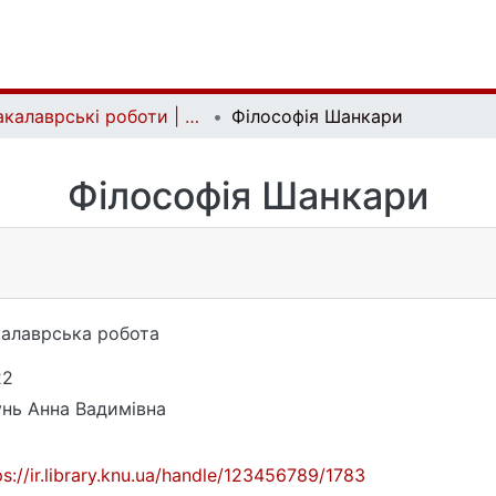
Бакалаврські роботи | Bachelor theses
Філософія Шанкари
Філософія Шанкари
алаврська робота
22
нь Анна Вадимівна
ps://ir.library.knu.ua/handle/123456789/1783