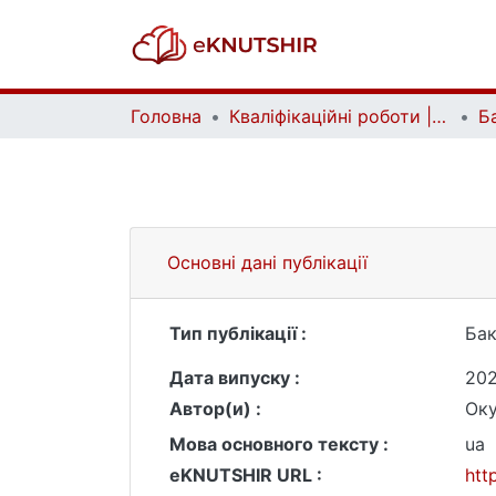
Головна
Кваліфікаційні роботи | Qualifying works
Основні дані публікації
Тип публікації :
Бак
Дата випуску :
20
Автор(и) :
Оку
Мова основного тексту :
ua
eKNUTSHIR URL :
htt