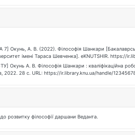
A 7] Окунь, А. В. (2022). Філософія Шанкари [Бакалаврс
верситет імені Тараса Шевченка]. eKNUTSHIR. https://ir.l
ТУ] Окунь А. В. Філософія Шанкари : кваліфікаційна робо
в, 2022. 28 с. URL: https://ir.library.knu.ua/handle/12345
до розвитку філософії даршани Веданта.