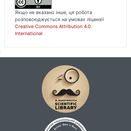
інстанцій, особливості доказування. П’ятий
розділ присвячено класифікації підстав
Якщо не вказано інше, ця робота
для зміни або скасування вироків,
розповсюджується на умовах ліцензії
включно з новаторським поглядом на їх
Creative Commons Attribution 4.0
кримінально-процесуальну кваліфікацію. У
International
заключному шостому розділі аналізуються
рішення апеляційної та касаційної
інстанцій, їх структура й значення.
Монографія вирізняється ґрунтовною
джерельною базою (684 посилання),
чіткою структурою та науковою
новизною, пропонуючи конкретні зміни до
Кримінального процесуального кодексу
України. Вона стане корисним посібником
для суддів, адвокатів, прокурорів,
науковців і студентів юридичних
спеціальностей.