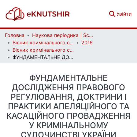
(c
Увійти
Головна
Наукова періодика | Scientific periodicals
Вісник кримінального судочинства | Herald of criminal justice
2016
Вісник кримінального судочинства. № 3
ФУНДАМЕНТАЛЬНЕ ДОСЛІДЖЕННЯ ПРАВОВОГО РЕГУЛЮВАННЯ, ДОКТРИНИ І ПРАКТИКИ АПЕЛЯЦІЙНОГО ТА КАСАЦІЙНОГО ПРОВАДЖЕННЯ У КРИМІНАЛЬНОМУ СУДОЧИНСТВІ УКРАЇНИ
ФУНДАМЕНТАЛЬНЕ
ДОСЛІДЖЕННЯ ПРАВОВОГО
РЕГУЛЮВАННЯ, ДОКТРИНИ І
ПРАКТИКИ АПЕЛЯЦІЙНОГО ТА
КАСАЦІЙНОГО ПРОВАДЖЕННЯ
У КРИМІНАЛЬНОМУ
СУДОЧИНСТВІ УКРАЇНИ