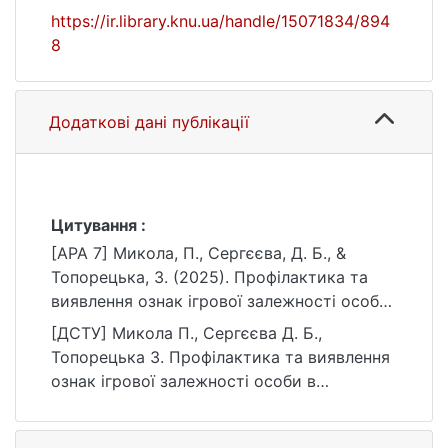
https://ir.library.knu.ua/handle/15071834/894
8
Додаткові дані публікації
Цитування :
[APA 7] Микола, П., Сергєєва, Д. Б., &
Топорецька, З. (2025). Профілактика та
виявлення ознак ігрової залежності особи
в оперативно-службовій діяльності
[ДСТУ] Микола П., Сергєєва Д. Б.,
Служби безпеки України. Національна
Топорецька З. Профілактика та виявлення
академія Служби безпеки України.
ознак ігрової залежності особи в
https://ir.library.knu.ua/handle/15071834/894
оперативно-службовій діяльності Служби
8
безпеки України. Київ : Національна