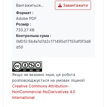
відборі абітурієнтів на службу або під час
Завантажити
Вантажиться...
їх навчання.
Формат :
Вантажиться...
Adobe PDF
Розмір :
733.27 KB
Контрольна сума :
(MD5):5b4e1d7d2c171495d17155df0f3d8
d50
Якщо не вказано інше, ця робота
розповсюджується на умовах ліцензії
Creative Commons Attribution-
NonCommercial-NoDerivatives 4.0
International