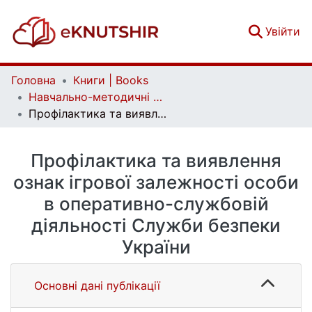
(c
Увійти
Головна
Книги | Books
Навчально-методичні посібники | Educational and methodological complexes
Профілактика та виявлення ознак ігрової залежності особи в оперативно-службовій діяльності Служби безпеки України
Профілактика та виявлення
ознак ігрової залежності особи
в оперативно-службовій
діяльності Служби безпеки
України
Основні дані публікації