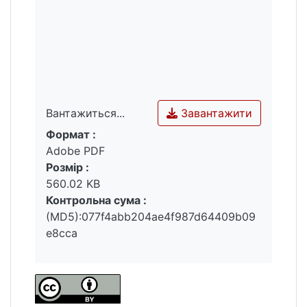
Завантажити
Вантажиться...
Формат :
Вантажиться...
Adobe PDF
Розмір :
560.02 KB
Контрольна сума :
(MD5):077f4abb204ae4f987d64409b09
e8cca