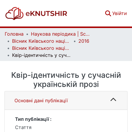
(c
Увійти
Головна
Наукова періодика | Scientific periodicals
Вісник Київського національного університету імені Тараса Шевченка. Літературознавство. Мовознавство. Фольклористика | Bulletin of Taras Shevchenko National University of Kyiv. Literary Studies. Linguistics. Folklore Studies
2016
Вісник Київського національного університету імені Тараса Шевченка. Літературознавство. Мовознавство. Фольклористика. Вип. 1(26)
Квір-ідентичність у сучасній українській прозі
Квір-ідентичність у сучасній
українській прозі
Основні дані публікації
Тип публікації :
Стаття