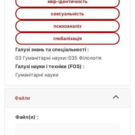
квір-ідентичність
українській прозі присутній європейський
погляд на означену проблему.
сексуальність
психоаналіз
глобалізація
Галузі знань та спеціальності :
03 Гуманітарні науки::035 Філологія
Галузі науки і техніки (FOS) :
Гуманітарні науки
Файли
Файл(и) :