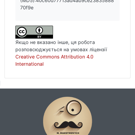
(MD5):40c60d77713ad4ab9ce23835888
70f9e
Якщо не вказано інше, ця робота
розповсюджується на умовах ліцензії
Creative Commons Attribution 4.0
International