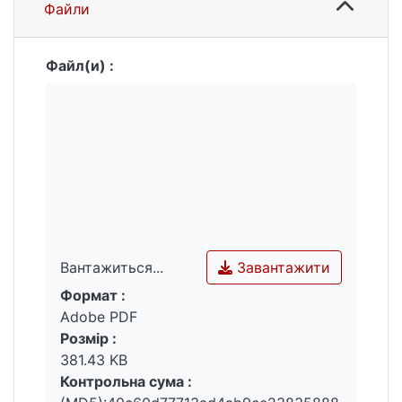
Файли
Файл(и) :
Завантажити
Вантажиться...
Формат :
Вантажиться...
Adobe PDF
Розмір :
381.43 KB
Контрольна сума :