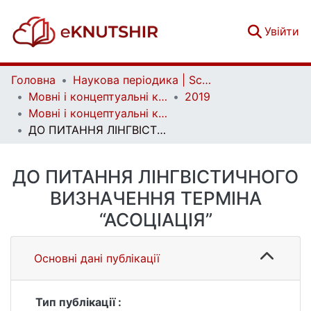
(c
Увійти
Головна
Наукова періодика | Scientific periodicals
Мовні і концептуальні картини світу | Linguistic and conceptual worldviews
2019
Мовні і концептуальні картини світу. Вип. 1 (65)
ДО ПИТАННЯ ЛІНГВІСТИЧНОГО ВИЗНАЧЕННЯ ТЕРМІНА “АСОЦІАЦІЯ”
ДО ПИТАННЯ ЛІНГВІСТИЧНОГО
ВИЗНАЧЕННЯ ТЕРМІНА
“АСОЦІАЦІЯ”
Основні дані публікації
Тип публікації :