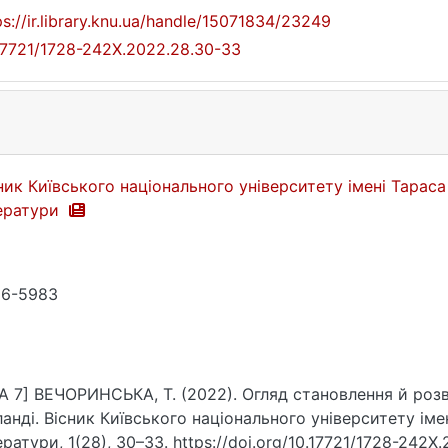
ps://ir.library.knu.ua/handle/15071834/23249
17721/1728-242X.2022.28.30-33
ник Київського національного університету імені Тараса
ератури
86-5983
A 7] ВЕЧОРИНСЬКА, Т. (2022). Огляд становлення й роз
ланді. Вісник Київського національного університету іме
ератури, 1(28), 30–33. https://doi.org/10.17721/1728-242X