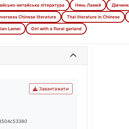
ановленню та розвитку таїландської китайськомовної літ
айсько-китайська література
Нянь Ламей
Дівчинк
агу приділено викликам і перепонам, що супроводжува
ієї історії. Запропоновано переклад українською мовою
verseas Chinese literature
Thai literature in Chinese
 "Дівчинка з квітковим намистом".
ian Lamei
Girl with a floral garland
Завантажити
28504c53380