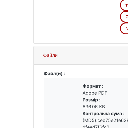
оглядовий характер і присвячена ст
т
закінчуючи сьогоденням. Окрему ув
письменства в Таїланді впродовж вс
O
китайського походження Нянь Ламей
N
Файли
Файл(и) :
Формат :
Adobe PDF
Розмір :
636.06 KB
Контрольна сума :
(MD5):ceb75e21e6
dfeed7f6fc2