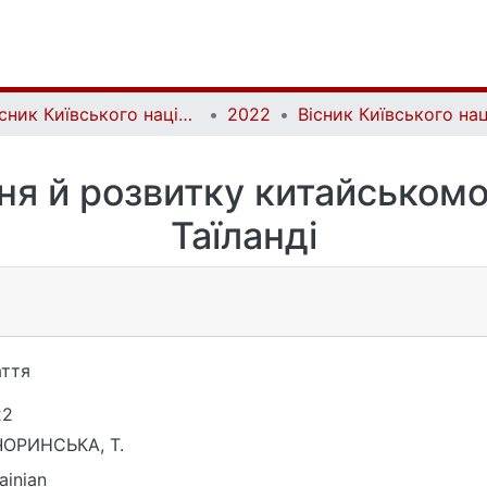
Вісник Київського національного університету імені Тараса Шевченка. Східні мови та літератури | Bulletin of Taras Shevchenko National University of Kyiv. Oriental Languages and Literatures
2022
я й розвитку китайськомо
Таїланді
ття
22
ЧОРИНСЬКА, Т.
ainian