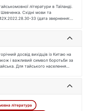
йськомовної літератури в Таїланді.
 Шевченка. Східні мови та
242X.2022.28.30-33 (дата звернення:
річний досвід вихідців із Китаю на
 також і важливий символ боротьби за
тайська. Для тайського населення
реаліях відсутності постійних
 своєрідною й особливою за своєю
ст. у світі здебільшого зосереджені
ворчості в Південно-Східній Азії,
ієї літератури поки що не отримали
й та унікальності цього
мовна література
и має неабияке значення. Стаття має