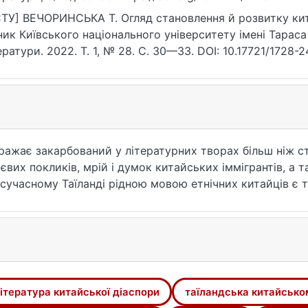
ТУ] ВЕЧОРИНСЬКА Т. Огляд становлення й розвитку кита
ник Київського національного університету імені Тараса
ератури. 2022. Т. 1, № 28. С. 30—33. DOI: 10.17721/1728-
07.2026).
ражає закарбований у літературних творах більш ніж сто
тєвих покликів, мрій і думок китайських іммігрантів, а
 сучасному Таїланді рідною мовою етнічних китайців є 
для вивчення після англійської як першої іноземної. У 
ого середовища китайськомовна творчість у Таїланді є
ки дослідження літератури китайської діаспори ХХ–ХХІ 
й Америці, дослідженням китайськомовної літературної т
ури, приділяється менше уваги. Доробок і досягнення ц
наукового осмислення й оцінки естетичних особливосте
ітература китайської діаспори
таїландська китайсько
 сенсі вивчення сучасної тайсько-китайської літератур