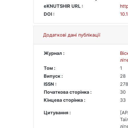
eKNUTSHIR URL :
htt
DOI :
10.
Додаткові дані публікації
Журнал :
Віс
літ
Том :
1
Випуск :
28
ISSN :
27
Початкова сторінка :
30
Кінцева сторінка :
33
Цитування :
[AP
Таї
літ