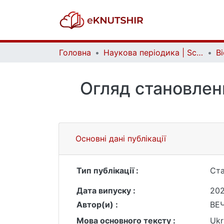
Головна
Наукова періодика | Scientific periodicals
Огляд становленн
Основні дані публікації
Тип публікації :
Ста
Дата випуску :
20
Автор(и) :
ВЕ
Мова основного тексту :
Ukr