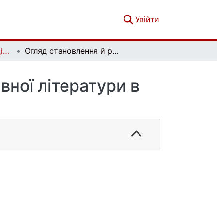
(current)
Увійти
Вісник Київського національного університету імені Тараса Шевченка. Східні мови та літератури. Вип. 1(28)
Огляд становлення й розвитку китайськомовної літератури в Таїланді
вної літератури в