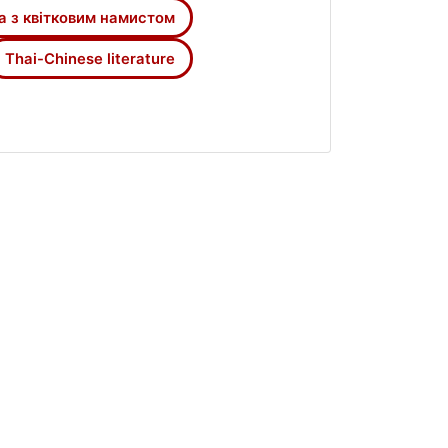
ератури від початку ХХ ст. та
а з квітковим намистом
ли розвиток китайськомовного
 оповідання тайської письменниці
Thai-Chinese literature