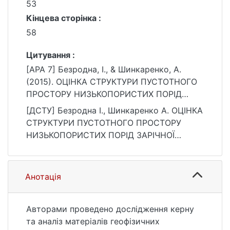
53
Кінцева сторінка :
58
Цитування :
[APA 7] Безродна, I., & Шинкаренко, А.
(2015). ОЦІНКА СТРУКТУРИ ПУСТОТНОГО
ПРОСТОРУ НИЗЬКОПОРИСТИХ ПОРІД
ЗАРІЧНОЇ ПЛОЩІ ЗА РЕЗУЛЬТАТАМИ
[ДСТУ] Безродна I., Шинкаренко А. ОЦІНКА
ПЕТРОФІЗИЧНИХ ТА ГЕОФІЗИЧНИХ
СТРУКТУРИ ПУСТОТНОГО ПРОСТОРУ
ДОСЛІДЖЕНЬ. Вісник Київського
НИЗЬКОПОРИСТИХ ПОРІД ЗАРІЧНОЇ
національного університету імені Тараса
ПЛОЩІ ЗА РЕЗУЛЬТАТАМИ
Шевченка. Геологія, 2(69), 53–58.
ПЕТРОФІЗИЧНИХ ТА ГЕОФІЗИЧНИХ
https://doi.org/10.17721/1728-2713.69.08.53-
ДОСЛІДЖЕНЬ. Вісник Київського
Анотація
58
національного університету імені Тараса
Шевченка. Геологія. 2015. Т. 2, № 69. С. 53
—58. DOI: 10.17721/1728-2713.69.08.53-58
Авторами проведено дослідження керну
(дата звернення: 25.07.2026).
та аналіз матеріалів геофізичних