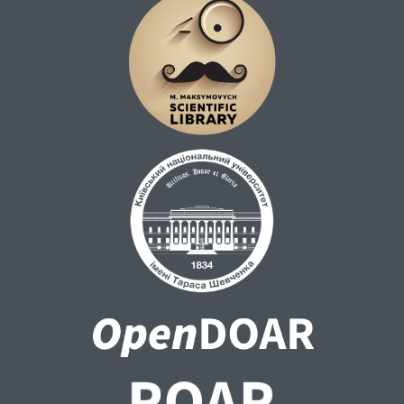
Встановлено у результаті комплексних
досліджень, що даний інтервал
свердловини містить ущільнені
низькопористі колектори, які
представлені переважно тріщинними
доломітизованими вапняками.
Перспективою подальших досліджень
щодо вивчення порід Зарічної та подібних
площ є проведення дослідних робіт з
врахуванням анізотропії, які планується
провести на базі ННІ "Інститут геології".
Результати наведених досліджень можуть
бути використані для визначення
перспективності порід різного
літологічного складу та складності
пустотного простору при вивченні їх
нафтогазоносності.