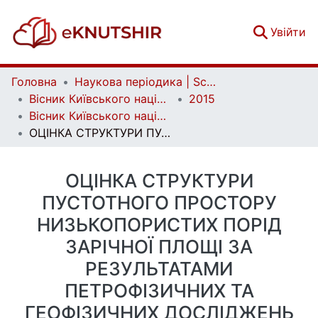
(c
Увійти
Головна
Наукова періодика | Scientific periodicals
Вісник Київського національного університету імені Тараса Шевченка. Геологія | Visnyk of Taras Shevchenko National University of Kyiv. Geology
2015
Вісник Київського національного університету імені Тараса Шевченка. Геологія. 2(69)
ОЦІНКА СТРУКТУРИ ПУСТОТНОГО ПРОСТОРУ НИЗЬКОПОРИСТИХ ПОРІД ЗАРІЧНОЇ ПЛОЩІ ЗА РЕЗУЛЬТАТАМИ ПЕТРОФІЗИЧНИХ ТА ГЕОФІЗИЧНИХ ДОСЛІДЖЕНЬ
ОЦІНКА СТРУКТУРИ
ПУСТОТНОГО ПРОСТОРУ
НИЗЬКОПОРИСТИХ ПОРІД
ЗАРІЧНОЇ ПЛОЩІ ЗА
РЕЗУЛЬТАТАМИ
ПЕТРОФІЗИЧНИХ ТА
ГЕОФІЗИЧНИХ ДОСЛІДЖЕНЬ