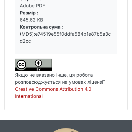
Adobe PDF
простору порід. Авторами було оцінено
Розмір :
кількісний розподіл пустот різних
645.62 KB
форматів для колекції зразків керну та для
Контрольна сума :
пластів порід. За даними петрофізичних
(MD5):e74519e55f0ddfa584b1e87b5a3c
досліджень було визначено, що розглянуті
d2cc
пісковики у своєму складі практично не
мають пустот тріщинного типу; пустотний
простір органогенно-детритових вапняків
складений, в основному, міжзерновими та
вторинними пустотами; доломітизовані
Якщо не вказано інше, ця робота
вапняки, переважно, у своєму складі
розповсюджується на умовах ліцензії
мають тріщинні пустоти (0,71%-0,95%). За
Creative Commons Attribution 4.0
даними ГДС визначено, що у
International
дослідженому інтервалі свердловини за
структурою пустотного простору можуть
бути оцінені як перспективні породи-
колектори чотири карбонатні пласти з
високою тріщинною пористістю.