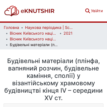
(c
Увійти
Головна
Наукова періодика | Scientific periodicals
Вісник Київського національного університету імені Тараса Шевченка. Історія | Bulletin of Taras Shevchenko National University of Kyiv. History
2021
Вісник Київського національного університету імені Тараса Шевченка. Історія. Вип. 151
Будівельні матеріали (плінфа, вапняний розчин, будівельне каміння, сполії) у візантійському храмовому будівництві кінця IV – середини XV ст.
Будівельні матеріали (плінфа,
вапняний розчин, будівельне
каміння, сполії) у
візантійському храмовому
будівництві кінця IV – середини
XV ст.