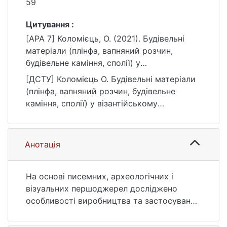
59
Цитування :
[APA 7] Коломієць, О. (2021). Будівельні
матеріали (плінфа, вапняний розчин,
будівельне каміння, сполії) у
візантійському храмовому будівництві
[ДСТУ] Коломієць О. Будівельні матеріали
кінця IV – середини XV ст. Вісник
(плінфа, вапняний розчин, будівельне
Київського національного університету
каміння, сполії) у візантійському
імені Тараса Шевченка. Історія, (4(151)),
храмовому будівництві кінця IV – середини
50–59. https://doi.org/10.17721/1728-
XV ст. Вісник Київського національного
2640.2021.151.7
університету імені Тараса Шевченка.
Анотація
Історія. 2021. № 4(151). С. 50—59. DOI:
10.17721/1728-2640.2021.151.7 (дата
звернення: 25.07.2026).
На основі писемних, археологічних і
візуальних першоджерел досліджено
особливості виробництва та застосування
будівельних матеріалів у візантійських
храмах кінця IV – середини XV ст.