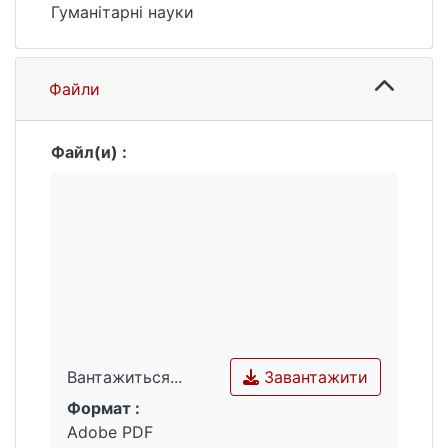
Гуманітарні науки
Файли
Файл(и) :
Завантажити
Вантажиться...
Формат :
Вантажиться...
Adobe PDF