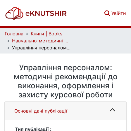
(c
Увійти
Головна
Книги | Books
Навчально-методичні посібники | Educational and methodological complexes
Управління персоналом: методичні рекомендації до виконання, оформлення і захисту курсової роботи
Управління персоналом:
методичні рекомендації до
виконання, оформлення і
захисту курсової роботи
Основні дані публікації
Тип публікації :