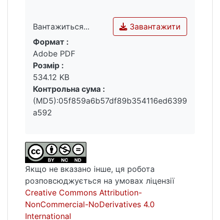
Завантажити
Вантажиться...
Формат :
Вантажиться...
Adobe PDF
Розмір :
534.12 KB
Контрольна сума :
(MD5):05f859a6b57df89b354116ed6399
a592
Якщо не вказано інше, ця робота
розповсюджується на умовах ліцензії
Creative Commons Attribution-
NonCommercial-NoDerivatives 4.0
International