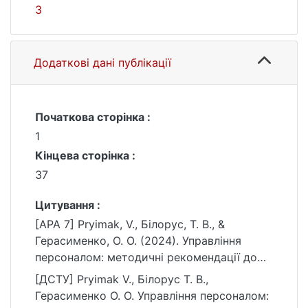
3
Додаткові дані публікації
Початкова сторінка :
1
Кінцева сторінка :
37
Цитування :
[APA 7] Pryimak, V., Білорус, Т. В., &
Герасименко, О. О. (2024). Управління
персоналом: методичні рекомендації до
виконання, оформлення і захисту курсової
[ДСТУ] Pryimak V., Білорус Т. В.,
роботи. Київський національний
Герасименко О. О. Управління персоналом:
університет імені Тараса Шевченка.