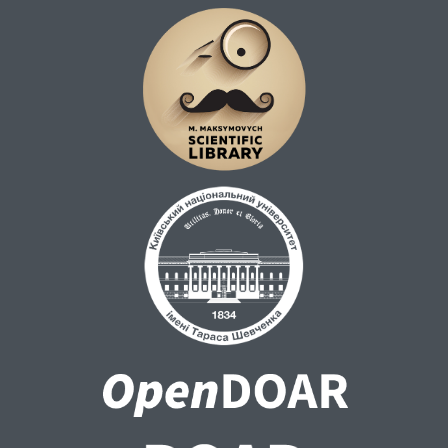
фантастики показує, що ефект вагання для
поетики фантастики не обов’язковий.
Письменник цілком може створювати
художній світ, підкреслено відмінний від
реальності та цінний насамперед цією
відмінністю.
Для художньої фантастики вирішальною є
позиція автора в сприйнятті тексту, а не
позиція читача. В історії літератури
непоодинокі випадки, коли читачі вірили у
фантастичні твори (так відбулося з
творами «Плутонія» В. Обручева «Правда
про те, що трапилося з містером
Вальдемаром» Е. По тощо), утім, це не
змінювало природи твору. Тож, аби
встановити, чи фантастичний той або той
твір, треба передусім збагнути позицію
автора. Деякі науковці відносять до
фантастики міфологічні та релігійні образи,