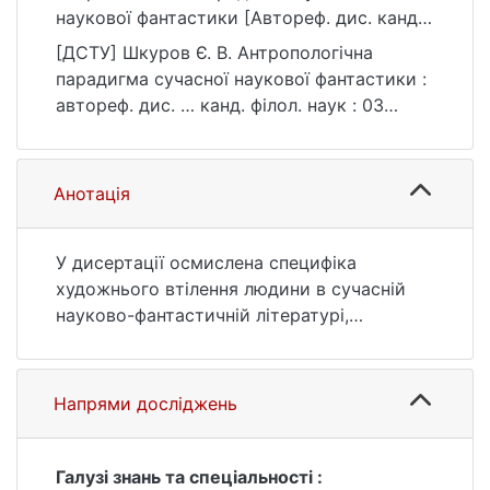
наукової фантастики [Автореф. дис. канд.
філол. наук, Київський національний
[ДСТУ] Шкуров Є. В. Антропологічна
університет імені Тараса Шевченка].
парадигма сучасної наукової фантастики :
eKNUTSHIR.
автореф. дис. … канд. філол. наук : 03
https://ir.library.knu.ua/handle/123456789/42
Гуманітарні науки. Київ, 2017. 230 с. URL:
03
https://ir.library.knu.ua/handle/123456789/42
03 (дата звернення: 25.07.2026).
Анотація
У дисертації осмислена специфіка
художнього втілення людини в сучасній
науково-фантастичній літературі,
установлено основні аспекти
антропологічного аналізу науково-
фантастичного твору та запропоновано
Напрями досліджень
типологію візій людини в науковій
фантастиці. Художня фантастика – це
особливий різновид творів, заснований на
Галузі знань та спеціальності :