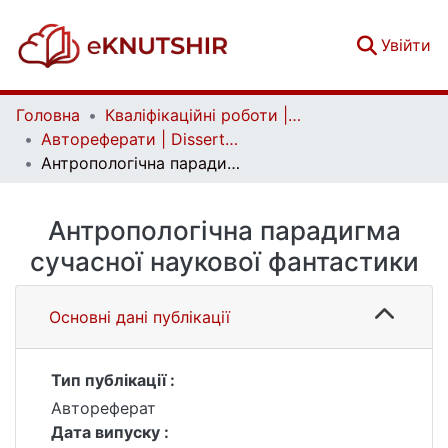
(c
Увійти
Головна
Кваліфікаційні роботи | Qualifying works
Автореферати | Dissertation abstract
Антропологічна парадигма сучасної наукової фантастики
Антропологічна парадигма
сучасної наукової фантастики
Основні дані публікації
Тип публікації :
Автореферат
Дата випуску :