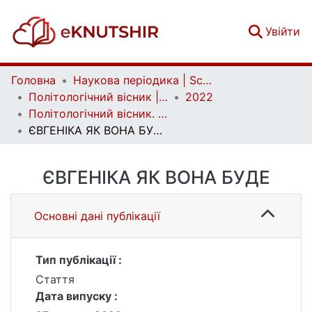
(c
Увійти
Головна
Наукова періодика | Scientific periodicals
Політологічний вісник | Politology bulletin
2022
Політологічний вісник. Випуск 88
ЄВГЕНІКА ЯК ВОНА БУДЕ
ЄВГЕНІКА ЯК ВОНА БУДЕ
Основні дані публікації
Тип публікації :
Стаття
Дата випуску :