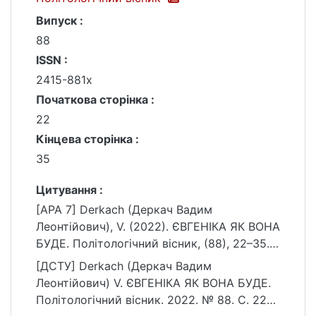
Випуск :
88
ISSN :
2415-881x
Початкова сторінка :
22
Кінцева сторінка :
35
Цитування :
[APA 7] Derkach (Деркач Вадим
Леонтійович), V. (2022). ЄВГЕНІКА ЯК ВОНА
БУДЕ. Політологічний вісник, (88), 22–35.
https://doi.org/10.17721/2415-
[ДСТУ] Derkach (Деркач Вадим
881x.2022.88.22-35
Леонтійович) V. ЄВГЕНІКА ЯК ВОНА БУДЕ.
Політологічний вісник. 2022. № 88. С. 22—