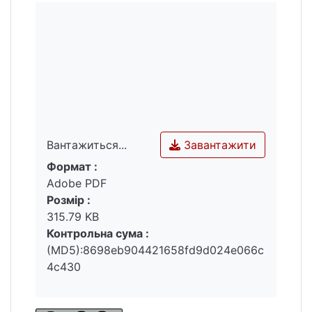
Завантажити
Вантажиться...
Формат :
Вантажиться...
Adobe PDF
Розмір :
315.79 KB
Контрольна сума :
(MD5):8698eb904421658fd9d024e066c
4c430