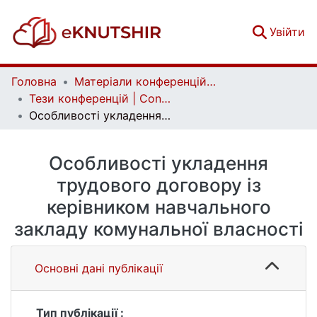
(c
Увійти
Головна
Матеріали конференцій | Conference materials
Тези конференцій | Conference papers
Особливості укладення трудового договору із керівником навчального закладу комунальної власності
Особливості укладення
трудового договору із
керівником навчального
закладу комунальної власності
Основні дані публікації
Тип публікації :