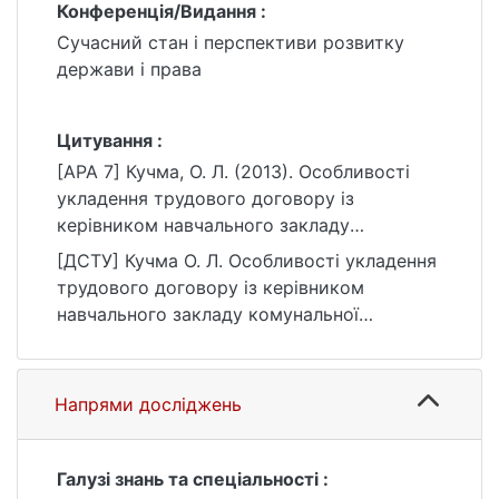
Конференція/Видання :
Сучасний стан і перспективи розвитку
держави і права
Цитування :
[APA 7] Кучма, О. Л. (2013). Особливості
укладення трудового договору із
керівником навчального закладу
комунальної власності. У Сучасний стан і
[ДСТУ] Кучма О. Л. Особливості укладення
перспективи розвитку держави і права (с.
трудового договору із керівником
2013).
навчального закладу комунальної
https://ir.library.knu.ua/handle/15071834/508
власності. Сучасний стан і перспективи
2
розвитку держави і права : матеріали
конф. Київ, 2013. С. 2013. URL:
Напрями досліджень
https://ir.library.knu.ua/handle/15071834/508
2 (дата звернення: 25.07.2026).
Галузі знань та спеціальності :