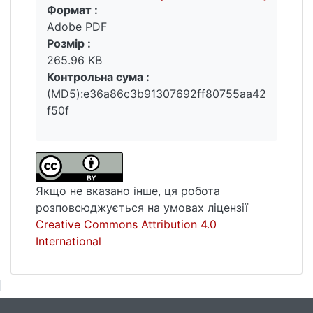
Формат :
Вантажиться...
Adobe PDF
Розмір :
265.96 KB
Контрольна сума :
(MD5):e36a86c3b91307692ff80755aa42
f50f
Якщо не вказано інше, ця робота
розповсюджується на умовах ліцензії
Creative Commons Attribution 4.0
International