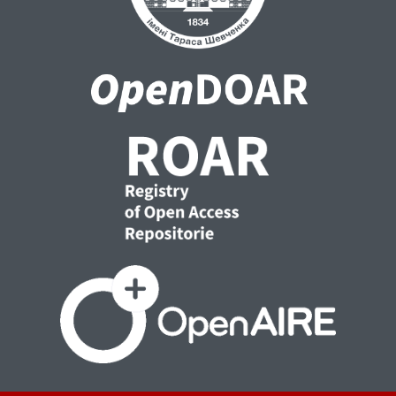
акти, як Міжнародний акт про
громадянські і політичні права, Конвенція
про захист прав і основних свобод, які
було імплементовано в національну
правову систему з прийняттям законів.
Також на розвиток гласності та
відкритості судочинства мають значний
вплив рішення ЄСПЛ.