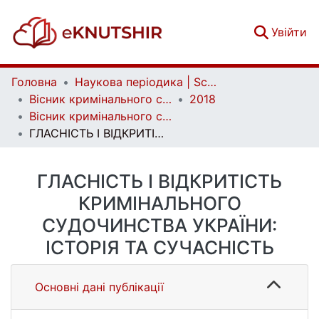
(c
Увійти
Головна
Наукова періодика | Scientific periodicals
Вісник кримінального судочинства | Herald of criminal justice
2018
Вісник кримінального судочинства. № 3
ГЛАСНІСТЬ І ВІДКРИТІСТЬ КРИМІНАЛЬНОГО СУДОЧИНСТВА УКРАЇНИ: ІСТОРІЯ ТА СУЧАСНІСТЬ
ГЛАСНІСТЬ І ВІДКРИТІСТЬ
КРИМІНАЛЬНОГО
СУДОЧИНСТВА УКРАЇНИ:
ІСТОРІЯ ТА СУЧАСНІСТЬ
Основні дані публікації