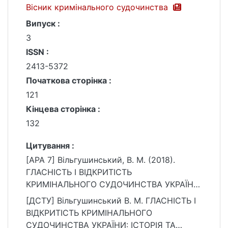
Вісник кримінального судочинства
Випуск :
3
ISSN :
2413-5372
Початкова сторінка :
121
Кінцева сторінка :
132
Цитування :
[APA 7] Вільгушинський, В. М. (2018).
ГЛАСНІСТЬ І ВІДКРИТІСТЬ
КРИМІНАЛЬНОГО СУДОЧИНСТВА УКРАЇНИ:
ІСТОРІЯ ТА СУЧАСНІСТЬ. Вісник
[ДСТУ] Вільгушинський В. М. ГЛАСНІСТЬ І
кримінального судочинства, (3), 121–132.
ВІДКРИТІСТЬ КРИМІНАЛЬНОГО
https://ir.library.knu.ua/handle/15071834/239
СУДОЧИНСТВА УКРАЇНИ: ІСТОРІЯ ТА