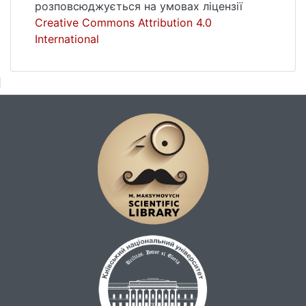
розповсюджується на умовах ліцензії
формалізму. Судовий розгляд справи
Creative Commons Attribution 4.0
(«розправа») у багатьох випадках був
International
закритим («заочним»). Гласність судового
провадження сприяє приховуванню слідів
злочину, сприяє змові підсудних, а також
призводить до поширення серед
населення, особливо серед молоді
відомостей про способи вчинення
злочинів. Поява системи мирових судів.
Негативно на розвиток принципу гласності
вплинуло вбивство у 1881 році Олександра
ІІ, що мало своїм наслідком зміни
законодавства в бік обмеження прав та
свобод людини у кримінальному процесі,
у тому числі гласності як такої. Суттєвий
вплив на становлення принципів гласності
та відкритості кримінального судочинства
в Україні мали такі міжнародно-правові