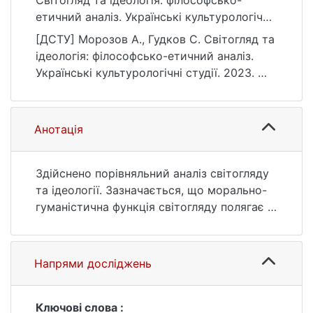
Світогляд та ідеологія: філософсько-
етичний аналіз. Українські культурологічні
студії, (1(12)), 48–54.
[ДСТУ] Морозов А., Гудков С. Світогляд та
https://doi.org/10.17721/UCS.2023.1(12).11
ідеологія: філософсько-етичний аналіз.
Українські культурологічні студії. 2023. №
1(12). С. 48—54. URL:
https://doi.org/10.17721/UCS.2023.1(12).11
(дата звернення: 26.07.2026).
Анотація
Здійснено порівняльний аналіз світогляду
та ідеології. Зазначається, що морально-
гуманістична функція світогляду полягає в
олюдненні людини, створенні її
самоцінного і самобутнього внутрішнього
духовного світу. На відміну від світогляду,
Напрями досліджень
основними ознаками сучасних ідеологій є
вибірковість, фрагментарність,
нетолерантне ставлення до будь-якої
Ключові слова :