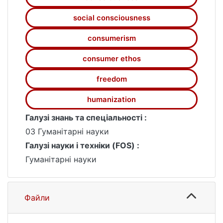
межах якого людське щастя залежить від
рівня споживання, а саме споживацтво
social consciousness
стає метою і смислом життя людини.
consumerism
consumer ethos
freedom
humanization
Галузі знань та спеціальності :
03 Гуманітарні науки
Галузі науки і техніки (FOS) :
Гуманітарні науки
Файли