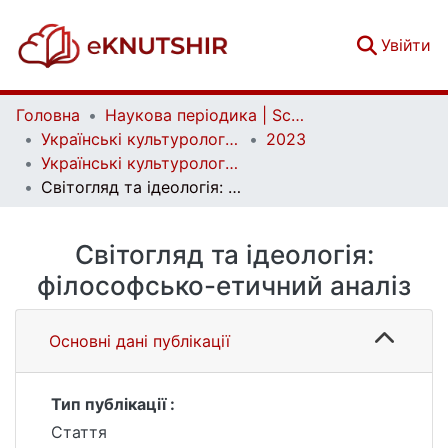
(c
Увійти
Головна
Наукова періодика | Scientific periodicals
Українські культурологічні студії | Ukrainian Cultural Studies
2023
Українські культурологічні студії. № 1 (12)
Світогляд та ідеологія: філософсько-етичний аналіз
Світогляд та ідеологія:
філософсько-етичний аналіз
Основні дані публікації
Тип публікації :
Стаття