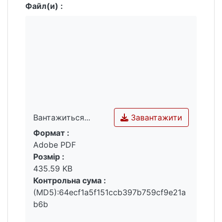
Файл(и) :
Завантажити
Вантажиться...
Формат :
Вантажиться...
Adobe PDF
Розмір :
435.59 KB
Контрольна сума :
(MD5):64ecf1a5f151ccb397b759cf9e21a
b6b