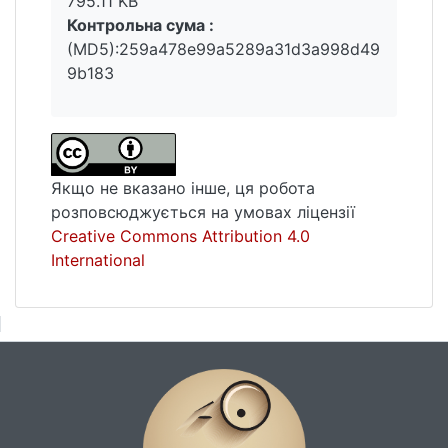
795.11 KB
комплекс геологорозвідувальних робіт на
Контрольна сума :
різних етапах. Аутогенні зміни магнітних
(MD5):259a478e99a5289a31d3a998d49
мінералів у верхній частині геологічного
9b183
розрізу та ґрунтовому покриві, а також
природне та антропогенне накопичення
вуглеводневих продуктів у ґрунтах
спричинює зміну магнітних властивостей
та формує аномалії магнітного поля.
Якщо не вказано інше, ця робота
розповсюджується на умовах ліцензії
Creative Commons Attribution 4.0
International