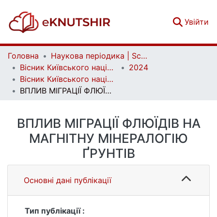
(c
Увійти
Головна
Наукова періодика | Scientific periodicals
Вісник Київського національного університету імені Тараса Шевченка. Геологія | Visnyk of Taras Shevchenko National University of Kyiv. Geology
2024
Вісник Київського національного університету імені Тараса Шевченка. Геологія. 1(104)
ВПЛИВ МІГРАЦІЇ ФЛЮЇДІВ НА МАГНІТНУ МІНЕРАЛОГІЮ ҐРУНТІВ
ВПЛИВ МІГРАЦІЇ ФЛЮЇДІВ НА
МАГНІТНУ МІНЕРАЛОГІЮ
ҐРУНТІВ
Основні дані публікації
Тип публікації :