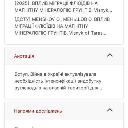
(2025). ВПЛИВ МІГРАЦІЇ ФЛЮЇДІВ НА
МАГНІТНУ МІНЕРАЛОГІЮ ҐРУНТІВ. Visnyk
of Taras Shevchenko National University of
[ДСТУ] MENSHOV О., МЕНЬШОВ О. ВПЛИВ
Kyiv. Geology, 1(104), 30–35.
МІГРАЦІЇ ФЛЮЇДІВ НА МАГНІТНУ
https://doi.org/10.17721/1728-2713.104.04
МІНЕРАЛОГІЮ ҐРУНТІВ. Visnyk of Taras
Shevchenko National University of Kyiv.
Geology. 2025. Т. 1, № 104. С. 30—35. DOI:
10.17721/1728-2713.104.04 (дата звернення:
Анотація
25.07.2026).
Вступ. Війна в Україні актуалізувала
необхідність інтенсифікації видобутку
вуглеводнів на власній території для
підтримання та розбудови енергетичної
незалежності держави. Ефективність,
низьковартісність та актуальність
Напрями досліджень
залучення демонструють магнітні методи
дослідження верхньої частини